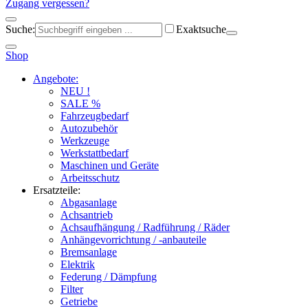
Zugang vergessen?
Suche:
Exaktsuche
Shop
Angebote:
NEU !
SALE %
Fahrzeugbedarf
Autozubehör
Werkzeuge
Werkstattbedarf
Maschinen und Geräte
Arbeitsschutz
Ersatzteile:
Abgasanlage
Achsantrieb
Achsaufhängung / Radführung / Räder
Anhängevorrichtung / -anbauteile
Bremsanlage
Elektrik
Federung / Dämpfung
Filter
Getriebe