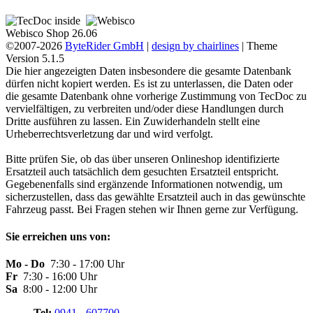
Webisco Shop 26.06
©2007-2026
ByteRider GmbH
|
design by chairlines
| Theme
Version 5.1.5
Die hier angezeigten Daten insbesondere die gesamte Datenbank
dürfen nicht kopiert werden. Es ist zu unterlassen, die Daten oder
die gesamte Datenbank ohne vorherige Zustimmung von TecDoc zu
vervielfältigen, zu verbreiten und/oder diese Handlungen durch
Dritte ausführen zu lassen. Ein Zuwiderhandeln stellt eine
Urheberrechtsverletzung dar und wird verfolgt.
Bitte prüfen Sie, ob das über unseren Onlineshop identifizierte
Ersatzteil auch tatsächlich dem gesuchten Ersatzteil entspricht.
Gegebenenfalls sind ergänzende Informationen notwendig, um
sicherzustellen, dass das gewählte Ersatzteil auch in das gewünschte
Fahrzeug passt. Bei Fragen stehen wir Ihnen gerne zur Verfügung.
Sie erreichen uns von:
Mo - Do
7:30 - 17:00 Uhr
Fr
7:30 - 16:00 Uhr
Sa
8:00 - 12:00 Uhr
Tel:
0941 - 607700