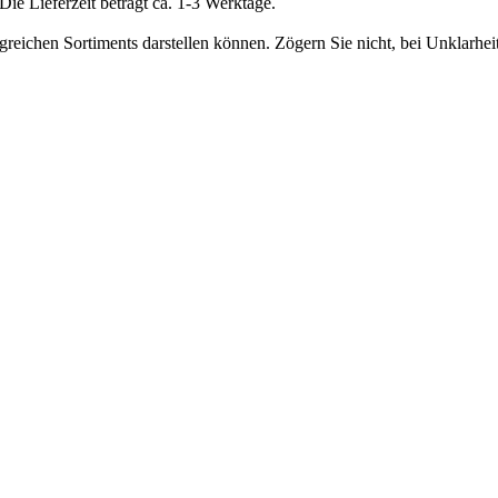
e Lieferzeit beträgt ca. 1-3 Werktage.
greichen Sortiments darstellen können. Zögern Sie nicht, bei Unklarhe