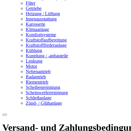
Filter
Getriebe
Heizung / Lüftung
Innenausstattung
Karosserie
Klimaanlage
Komfortsysteme
Kraftstoffaufbereitung
Kraftstoffförderanlage
Kühlung
Kupplung / -anbauteile
Lenkung
Motor
Nebenantrieb
Radantrieb
Riementrieb
Scheibenreinigung
Scheinwerferreinigung
Schließanlage
Zünd- / Glühanlage
Versand- und Zahlungsbedingu