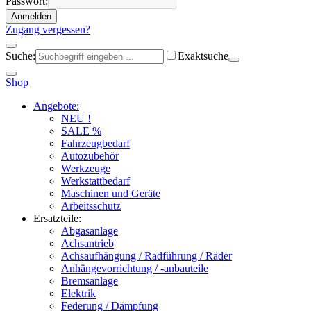
Passwort:
Anmelden
Zugang vergessen?
Suche:
Exaktsuche
Shop
Angebote:
NEU !
SALE %
Fahrzeugbedarf
Autozubehör
Werkzeuge
Werkstattbedarf
Maschinen und Geräte
Arbeitsschutz
Ersatzteile:
Abgasanlage
Achsantrieb
Achsaufhängung / Radführung / Räder
Anhängevorrichtung / -anbauteile
Bremsanlage
Elektrik
Federung / Dämpfung