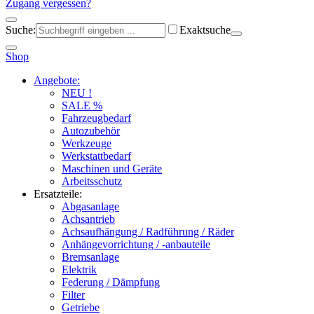
Zugang vergessen?
Suche:
Exaktsuche
Shop
Angebote:
NEU !
SALE %
Fahrzeugbedarf
Autozubehör
Werkzeuge
Werkstattbedarf
Maschinen und Geräte
Arbeitsschutz
Ersatzteile:
Abgasanlage
Achsantrieb
Achsaufhängung / Radführung / Räder
Anhängevorrichtung / -anbauteile
Bremsanlage
Elektrik
Federung / Dämpfung
Filter
Getriebe