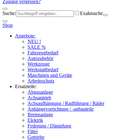
Zugang vergessen?
Suche:
Exaktsuche
Shop
Angebote:
NEU !
SALE %
Fahrzeugbedarf
Autozubehör
Werkzeuge
Werkstattbedarf
Maschinen und Geräte
Arbeitsschutz
Ersatzteile:
Abgasanlage
Achsantrieb
Achsaufhängung / Radführung / Räder
Anhängevorrichtung / -anbauteile
Bremsanlage
Elektrik
Federung / Dämpfung
Filter
Getriebe