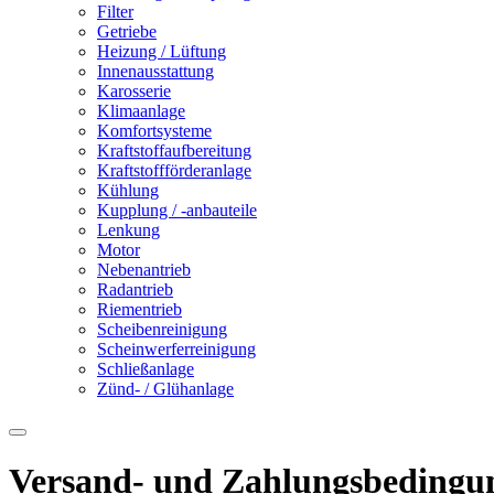
Filter
Getriebe
Heizung / Lüftung
Innenausstattung
Karosserie
Klimaanlage
Komfortsysteme
Kraftstoffaufbereitung
Kraftstoffförderanlage
Kühlung
Kupplung / -anbauteile
Lenkung
Motor
Nebenantrieb
Radantrieb
Riementrieb
Scheibenreinigung
Scheinwerferreinigung
Schließanlage
Zünd- / Glühanlage
Versand- und Zahlungsbedingu