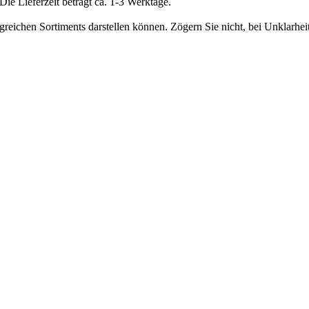
e Lieferzeit beträgt ca. 1-3 Werktage.
greichen Sortiments darstellen können. Zögern Sie nicht, bei Unklarhe