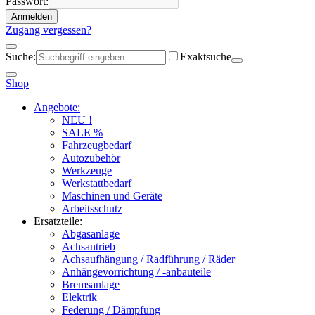
Passwort:
Anmelden
Zugang vergessen?
Suche:
Exaktsuche
Shop
Angebote:
NEU !
SALE %
Fahrzeugbedarf
Autozubehör
Werkzeuge
Werkstattbedarf
Maschinen und Geräte
Arbeitsschutz
Ersatzteile:
Abgasanlage
Achsantrieb
Achsaufhängung / Radführung / Räder
Anhängevorrichtung / -anbauteile
Bremsanlage
Elektrik
Federung / Dämpfung