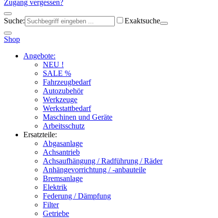
Zugang vergessen?
Suche:
Exaktsuche
Shop
Angebote:
NEU !
SALE %
Fahrzeugbedarf
Autozubehör
Werkzeuge
Werkstattbedarf
Maschinen und Geräte
Arbeitsschutz
Ersatzteile:
Abgasanlage
Achsantrieb
Achsaufhängung / Radführung / Räder
Anhängevorrichtung / -anbauteile
Bremsanlage
Elektrik
Federung / Dämpfung
Filter
Getriebe