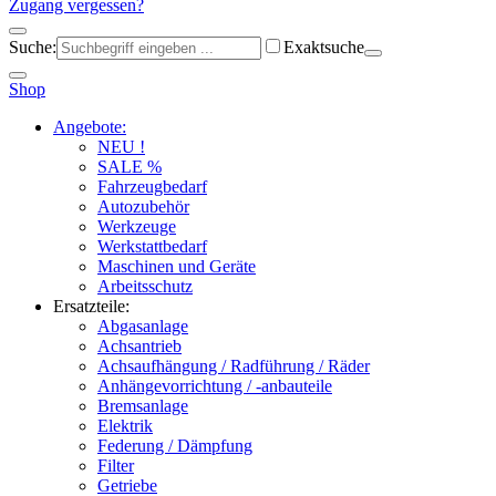
Zugang vergessen?
Suche:
Exaktsuche
Shop
Angebote:
NEU !
SALE %
Fahrzeugbedarf
Autozubehör
Werkzeuge
Werkstattbedarf
Maschinen und Geräte
Arbeitsschutz
Ersatzteile:
Abgasanlage
Achsantrieb
Achsaufhängung / Radführung / Räder
Anhängevorrichtung / -anbauteile
Bremsanlage
Elektrik
Federung / Dämpfung
Filter
Getriebe