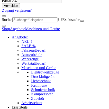
Passwort:
Anmelden
Zugang vergessen?
Suche:
Exaktsuche
Shop
Angebote
Maschinen und Geräte
Angebote:
NEU !
SALE %
Fahrzeugbedarf
Autozubehör
Werkzeuge
Werkstattbedarf
Maschinen und Geräte
Elektrowerkzeuge
Druckluftgeräte
Hebetechnik
Reinigung
Schmiertechnik
Kompressoren
Zubehör
Arbeitsschutz
Ersatzteile: