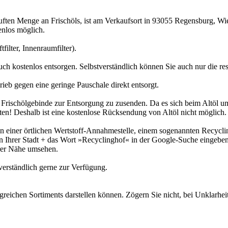
uften Menge an Frischöls, ist am Verkaufsort in 93055 Regensburg, Wie
tenlos möglich.
filter, Innenraumfilter).
uch kostenlos entsorgen. Selbstverständlich können Sie auch nur die re
eb gegen eine geringe Pauschale direkt entsorgt.
ten Frischölgebinde zur Entsorgung zu zusenden. Da es sich beim Altöl
ten! Deshalb ist eine kostenlose Rücksendung von Altöl nicht möglich.
in einer örtlichen Wertstoff-Annahmestelle, einem sogenannten Recyclin
en Ihrer Stadt + das Wort »Recyclinghof« in der Google-Suche eingeben
rer Nähe umsehen.
erständlich gerne zur Verfügung.
greichen Sortiments darstellen können. Zögern Sie nicht, bei Unklarhe