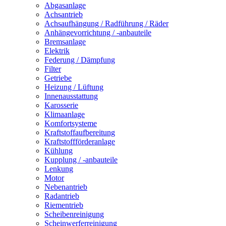
Abgasanlage
Achsantrieb
Achsaufhängung / Radführung / Räder
Anhängevorrichtung / -anbauteile
Bremsanlage
Elektrik
Federung / Dämpfung
Filter
Getriebe
Heizung / Lüftung
Innenausstattung
Karosserie
Klimaanlage
Komfortsysteme
Kraftstoffaufbereitung
Kraftstoffförderanlage
Kühlung
Kupplung / -anbauteile
Lenkung
Motor
Nebenantrieb
Radantrieb
Riementrieb
Scheibenreinigung
Scheinwerferreinigung