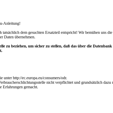
au-Anleitung!
uch tatsächlich dem gesuchten Ersatzteil entspricht! Wir bemühen uns 
eser Daten übernehmen.
le zu beziehen, um sicher zu stellen, daß das über die Datenbank (
t.
ie unter http://ec.europa.eu/consumers/odr.
erbraucherschlichtungsstelle nicht verpflichtet und grunds
ä
tzlich dazu n
te Erfahrungen gemacht.