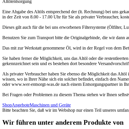
Altölentsorgung
Eine Abgabe des Altöls entsprechend der (lt. Rechnung) bei uns geka
in der Zeit von 8.00 - 17.00 Uhr für Sie als privater Verbraucher, kos
Dieses gilt auch für die bei uns erworbenen Filtersysteme (Ölfilter, Luft
Benutzen Sie zum Transport bitte die Originalgebinde, die wir dann a
Das mit zur Werkstatt genommene Öl, wird in der Regel von dem Betri
Sie haben ferner die Möglichkeit, uns das Altöl oder die restentleer
gekennzeichnet sein und es bestehen dort besondere Versandvorschrif
Als privater Verbraucher haben Sie ebenso die Möglichkeit das Altöl 
wissen, wo in Ihrer Nähe sich ein solcher befindet, einfach den Nam
oder www.wer-entsorgt-was.de nach einem Entsorgungspartner in Ih
Bei Fragen oder Problemen zu diesem Thema stehen wir Ihnen selbstv
Shop
Angebote
Maschinen und Geräte
Bitte beachten Sie, daß wir im Webshop nur einen Teil unseres umfan
Wir führen unter anderem Produkte von