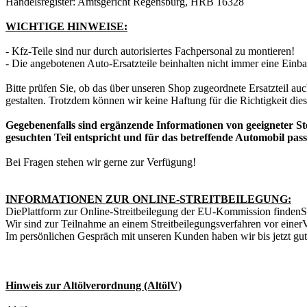
Handelsregister: Amtsgericht Regensburg, HRB 16328
WICHTIGE HINWEISE:
- Kfz-Teile sind nur durch autorisiertes Fachpersonal zu montieren!
- Die angebotenen Auto-Ersatzteile beinhalten nicht immer eine Einb
Bitte prüfen Sie, ob das über unseren Shop zugeordnete Ersatzteil a
gestalten. Trotzdem können wir keine Haftung für die Richtigkeit di
Gegebenenfalls sind ergänzende Informationen von geeigneter Stel
gesuchten Teil entspricht und für das betreffende Automobil pass
Bei Fragen stehen wir gerne zur Verfügung!
INFORMATIONEN ZUR ONLINE-STREITBEILEGUNG:
Die
Plattform zur Online-Streitbeilegung der EU-Kommission finden
S
Wir sind zur Teilnahme an einem Streitbeilegungsverfahren vor einer
V
Im pers
ö
nlichen Gespr
ä
ch mit unseren Kunden haben wir bis jetzt gu
Hinweis zur Altölverordnung (AltölV)