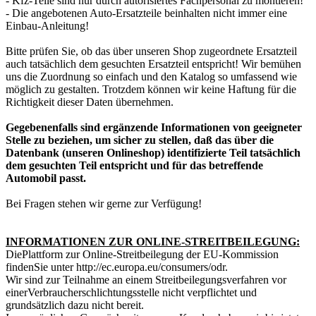
- Kfz-Teile sind nur durch autorisiertes Fachpersonal zu montieren!
- Die angebotenen Auto-Ersatzteile beinhalten nicht immer eine
Einbau-Anleitung!
Bitte prüfen Sie, ob das über unseren Shop zugeordnete Ersatzteil
auch tatsächlich dem gesuchten Ersatzteil entspricht! Wir bemühen
uns die Zuordnung so einfach und den Katalog so umfassend wie
möglich zu gestalten. Trotzdem können wir keine Haftung für die
Richtigkeit dieser Daten übernehmen.
Gegebenenfalls sind ergänzende Informationen von geeigneter
Stelle zu beziehen, um sicher zu stellen, daß das über die
Datenbank (unseren Onlineshop) identifizierte Teil tatsächlich
dem gesuchten Teil entspricht und für das betreffende
Automobil passt.
Bei Fragen stehen wir gerne zur Verfügung!
INFORMATIONEN ZUR ONLINE-STREITBEILEGUNG:
Die
Plattform zur Online-Streitbeilegung der EU-Kommission
finden
Sie unter http://ec.europa.eu/consumers/odr.
Wir sind zur Teilnahme an einem Streitbeilegungsverfahren vor
einer
Verbraucherschlichtungsstelle nicht verpflichtet und
grunds
ä
tzlich dazu nicht bereit.