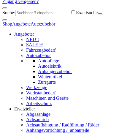
Zugang vergessen?
Suche:
Exaktsuche
Shop
Angebote
Autozubehör
Angebote:
NEU !
SALE %
Fahrzeugbedarf
Autozubehör
Autopflege
Autoelektrik
Anhängerzubehör
Winterartikel
Zurrgurte
Werkzeuge
Werkstattbedarf
Maschinen und Geräte
Arbeitsschutz
Ersatzteile:
Abgasanlage
Achsantrieb
Achsaufhängung / Radführung / Räder
Anhängevorrichtung / -anbauteile