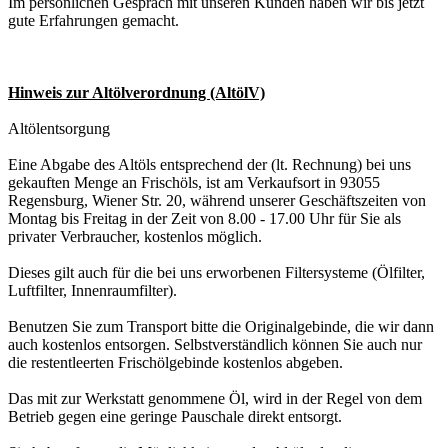
Im pers
ö
nlichen Gespr
ä
ch mit unseren Kunden haben wir bis jetzt
gute Erfahrungen gemacht.
Hinweis zur Altölverordnung (AltölV)
Altölentsorgung
Eine Abgabe des Altöls entsprechend der (lt. Rechnung) bei uns
gekauften Menge an Frischöls, ist am Verkaufsort in 93055
Regensburg, Wiener Str. 20, während unserer Geschäftszeiten von
Montag bis Freitag in der Zeit von 8.00 - 17.00 Uhr für Sie als
privater Verbraucher, kostenlos möglich.
Dieses gilt auch für die bei uns erworbenen Filtersysteme (Ölfilter,
Luftfilter, Innenraumfilter).
Benutzen Sie zum Transport bitte die Originalgebinde, die wir dann
auch kostenlos entsorgen. Selbstverständlich können Sie auch nur
die restentleerten Frischölgebinde kostenlos abgeben.
Das mit zur Werkstatt genommene Öl, wird in der Regel von dem
Betrieb gegen eine geringe Pauschale direkt entsorgt.