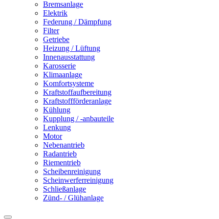
Bremsanlage
Elektrik
Federung / Dämpfung
Filter
Getriebe
Heizung / Lüftung
Innenausstattung
Karosserie
Klimaanlage
Komfortsysteme
Kraftstoffaufbereitung
Kraftstoffförderanlage
Kühlung
Kupplung / -anbauteile
Lenkung
Motor
Nebenantrieb
Radantrieb
Riementrieb
Scheibenreinigung
Scheinwerferreinigung
Schließanlage
Zünd- / Glühanlage