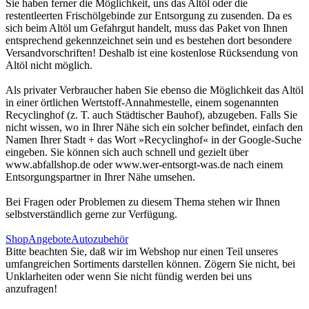
Sie haben ferner die Möglichkeit, uns das Altöl oder die
restentleerten Frischölgebinde zur Entsorgung zu zusenden. Da es
sich beim Altöl um Gefahrgut handelt, muss das Paket von Ihnen
entsprechend gekennzeichnet sein und es bestehen dort besondere
Versandvorschriften! Deshalb ist eine kostenlose Rücksendung von
Altöl nicht möglich.
Als privater Verbraucher haben Sie ebenso die Möglichkeit das Altöl
in einer örtlichen Wertstoff-Annahmestelle, einem sogenannten
Recyclinghof (z. T. auch Städtischer Bauhof), abzugeben. Falls Sie
nicht wissen, wo in Ihrer Nähe sich ein solcher befindet, einfach den
Namen Ihrer Stadt + das Wort »Recyclinghof« in der Google-Suche
eingeben. Sie können sich auch schnell und gezielt über
www.abfallshop.de oder www.wer-entsorgt-was.de nach einem
Entsorgungspartner in Ihrer Nähe umsehen.
Bei Fragen oder Problemen zu diesem Thema stehen wir Ihnen
selbstverständlich gerne zur Verfügung.
Shop
Angebote
Autozubehör
Bitte beachten Sie, daß wir im Webshop nur einen Teil unseres
umfangreichen Sortiments darstellen können. Zögern Sie nicht, bei
Unklarheiten oder wenn Sie nicht fündig werden bei uns
anzufragen!