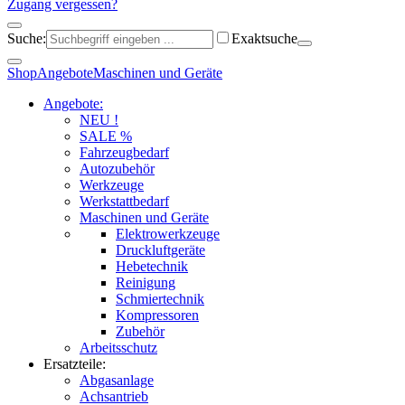
Zugang vergessen?
Suche:
Exaktsuche
Shop
Angebote
Maschinen und Geräte
Angebote:
NEU !
SALE %
Fahrzeugbedarf
Autozubehör
Werkzeuge
Werkstattbedarf
Maschinen und Geräte
Elektrowerkzeuge
Druckluftgeräte
Hebetechnik
Reinigung
Schmiertechnik
Kompressoren
Zubehör
Arbeitsschutz
Ersatzteile:
Abgasanlage
Achsantrieb