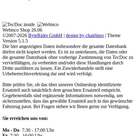
Webisco Shop 26.06
©2007-2026
ByteRider GmbH
|
design by chairlines
| Theme
Version 5.1.5
Die hier angezeigten Daten insbesondere die gesamte Datenbank
dürfen nicht kopiert werden. Es ist zu unterlassen, die Daten oder
die gesamte Datenbank ohne vorherige Zustimmung von TecDoc zu
vervielfältigen, zu verbreiten und/oder diese Handlungen durch
Dritte ausführen zu lassen. Ein Zuwiderhandeln stellt eine
Urheberrechtsverletzung dar und wird verfolgt.
Bitte prüfen Sie, ob das über unseren Onlineshop identifizierte
Ersatzteil auch tatsächlich dem gesuchten Ersatzteil entspricht.
Gegebenenfalls sind ergänzende Informationen notwendig, um
sicherzustellen, dass das gewählte Ersatzteil auch in das gewünschte
Fahrzeug passt. Bei Fragen stehen wir Ihnen gerne zur Verfügung.
Sie erreichen uns von:
Mo - Do
7:30 - 17:00 Uhr
Fr
7:30 - 16:00 Uhr