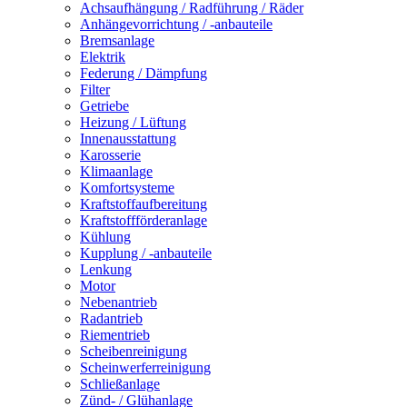
Achsaufhängung / Radführung / Räder
Anhängevorrichtung / -anbauteile
Bremsanlage
Elektrik
Federung / Dämpfung
Filter
Getriebe
Heizung / Lüftung
Innenausstattung
Karosserie
Klimaanlage
Komfortsysteme
Kraftstoffaufbereitung
Kraftstoffförderanlage
Kühlung
Kupplung / -anbauteile
Lenkung
Motor
Nebenantrieb
Radantrieb
Riementrieb
Scheibenreinigung
Scheinwerferreinigung
Schließanlage
Zünd- / Glühanlage