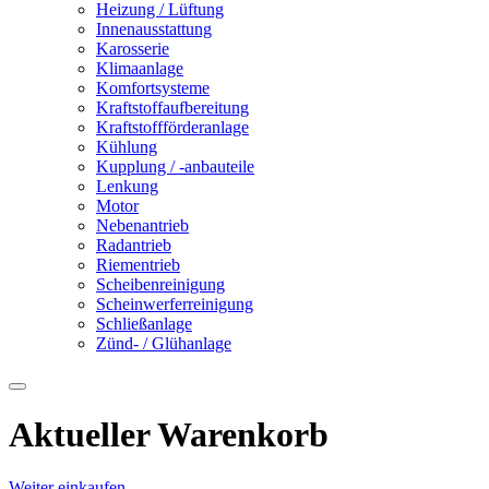
Heizung / Lüftung
Innenausstattung
Karosserie
Klimaanlage
Komfortsysteme
Kraftstoffaufbereitung
Kraftstoffförderanlage
Kühlung
Kupplung / -anbauteile
Lenkung
Motor
Nebenantrieb
Radantrieb
Riementrieb
Scheibenreinigung
Scheinwerferreinigung
Schließanlage
Zünd- / Glühanlage
Aktueller Warenkorb
Weiter einkaufen