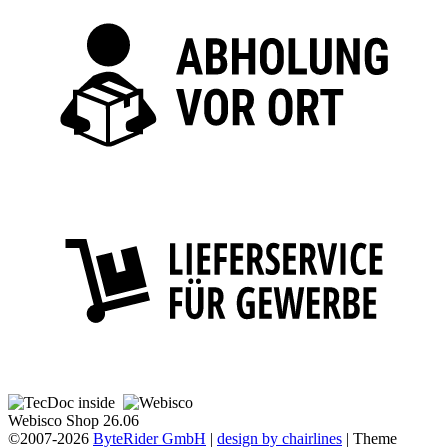
Webisco Shop 26.06
©2007-2026
ByteRider GmbH
|
design by chairlines
| Theme