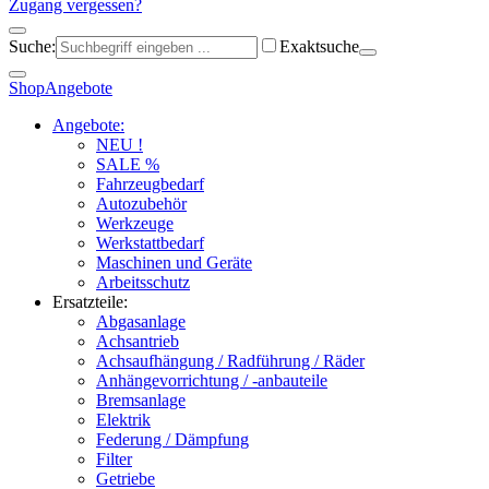
Zugang vergessen?
Suche:
Exaktsuche
Shop
Angebote
Angebote:
NEU !
SALE %
Fahrzeugbedarf
Autozubehör
Werkzeuge
Werkstattbedarf
Maschinen und Geräte
Arbeitsschutz
Ersatzteile:
Abgasanlage
Achsantrieb
Achsaufhängung / Radführung / Räder
Anhängevorrichtung / -anbauteile
Bremsanlage
Elektrik
Federung / Dämpfung
Filter
Getriebe