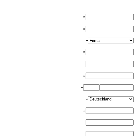
»
»
»
»
»
»
»
»