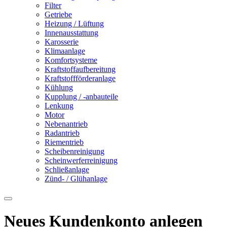
Filter
Getriebe
Heizung / Lüftung
Innenausstattung
Karosserie
Klimaanlage
Komfortsysteme
Kraftstoffaufbereitung
Kraftstoffförderanlage
Kühlung
Kupplung / -anbauteile
Lenkung
Motor
Nebenantrieb
Radantrieb
Riementrieb
Scheibenreinigung
Scheinwerferreinigung
Schließanlage
Zünd- / Glühanlage
Neues Kundenkonto anlegen