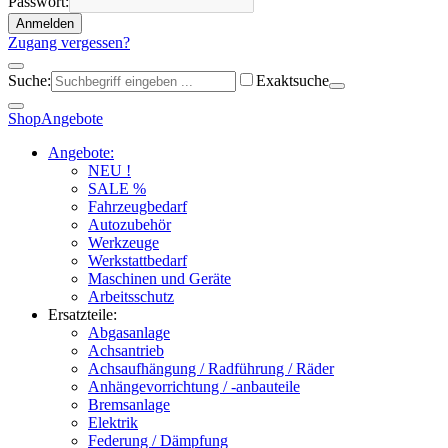
Passwort:
Anmelden
Zugang vergessen?
Suche:
Exaktsuche
Shop
Angebote
Angebote:
NEU !
SALE %
Fahrzeugbedarf
Autozubehör
Werkzeuge
Werkstattbedarf
Maschinen und Geräte
Arbeitsschutz
Ersatzteile:
Abgasanlage
Achsantrieb
Achsaufhängung / Radführung / Räder
Anhängevorrichtung / -anbauteile
Bremsanlage
Elektrik
Federung / Dämpfung