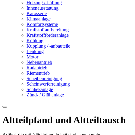
Heizung / Lüftung
Innenausstattung
Karosserie
Klimaanlage
Komfortsysteme
Kraftstoffaufbereitung
Kraftstoffförderanlage
Kühlung
Kupplung / -anbauteile
Lenkung
Motor
Nebenantrieb
Radantrieb
Riementrieb
Scheibenreinigung
Scheinwerferreinigung
Schließanlage
Zünd- / Glühanlage
Altteilpfand und Altteiltausch
Artikel, die mit Altteilpfand belegt sind, sogenannte