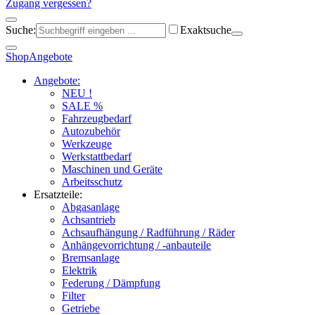
Zugang vergessen?
Suche:
Exaktsuche
Shop
Angebote
Angebote:
NEU !
SALE %
Fahrzeugbedarf
Autozubehör
Werkzeuge
Werkstattbedarf
Maschinen und Geräte
Arbeitsschutz
Ersatzteile:
Abgasanlage
Achsantrieb
Achsaufhängung / Radführung / Räder
Anhängevorrichtung / -anbauteile
Bremsanlage
Elektrik
Federung / Dämpfung
Filter
Getriebe