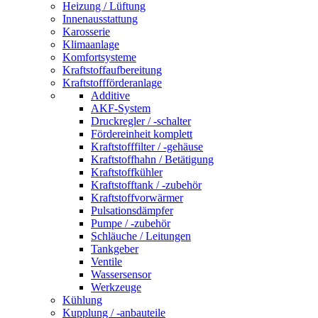
Heizung / Lüftung
Innenausstattung
Karosserie
Klimaanlage
Komfortsysteme
Kraftstoffaufbereitung
Kraftstoffförderanlage
Additive
AKF-System
Druckregler / -schalter
Fördereinheit komplett
Kraftstofffilter / -gehäuse
Kraftstoffhahn / Betätigung
Kraftstoffkühler
Kraftstofftank / -zubehör
Kraftstoffvorwärmer
Pulsationsdämpfer
Pumpe / -zubehör
Schläuche / Leitungen
Tankgeber
Ventile
Wassersensor
Werkzeuge
Kühlung
Kupplung / -anbauteile