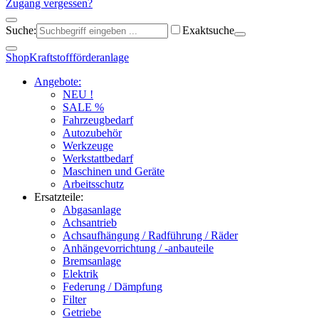
Zugang vergessen?
Suche:
Exaktsuche
Shop
Kraftstoffförderanlage
Angebote:
NEU !
SALE %
Fahrzeugbedarf
Autozubehör
Werkzeuge
Werkstattbedarf
Maschinen und Geräte
Arbeitsschutz
Ersatzteile:
Abgasanlage
Achsantrieb
Achsaufhängung / Radführung / Räder
Anhängevorrichtung / -anbauteile
Bremsanlage
Elektrik
Federung / Dämpfung
Filter
Getriebe