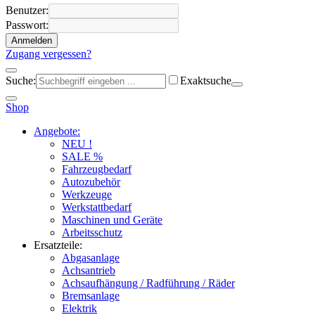
Benutzer:
Passwort:
Anmelden
Zugang vergessen?
Suche:
Exaktsuche
Shop
Angebote:
NEU !
SALE %
Fahrzeugbedarf
Autozubehör
Werkzeuge
Werkstattbedarf
Maschinen und Geräte
Arbeitsschutz
Ersatzteile:
Abgasanlage
Achsantrieb
Achsaufhängung / Radführung / Räder
Bremsanlage
Elektrik