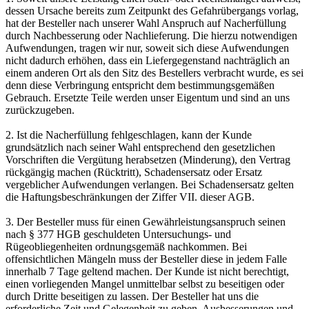
dessen Ursache bereits zum Zeitpunkt des Gefahrübergangs vorlag,
hat der Besteller nach unserer Wahl Anspruch auf Nacherfüllung
durch Nachbesserung oder Nachlieferung. Die hierzu notwendigen
Aufwendungen, tragen wir nur, soweit sich diese Aufwendungen
nicht dadurch erhöhen, dass ein Liefergegenstand nachträglich an
einem anderen Ort als den Sitz des Bestellers verbracht wurde, es sei
denn diese Verbringung entspricht dem bestimmungsgemäßen
Gebrauch. Ersetzte Teile werden unser Eigentum und sind an uns
zurückzugeben.
2. Ist die Nacherfüllung fehlgeschlagen, kann der Kunde
grundsätzlich nach seiner Wahl entsprechend den gesetzlichen
Vorschriften die Vergütung herabsetzen (Minderung), den Vertrag
rückgängig machen (Rücktritt), Schadensersatz oder Ersatz
vergeblicher Aufwendungen verlangen. Bei Schadensersatz gelten
die Haftungsbeschränkungen der Ziffer VII. dieser AGB.
3. Der Besteller muss für einen Gewährleistungsanspruch seinen
nach § 377 HGB geschuldeten Untersuchungs- und
Rügeobliegenheiten ordnungsgemäß nachkommen. Bei
offensichtlichen Mängeln muss der Besteller diese in jedem Falle
innerhalb 7 Tage geltend machen. Der Kunde ist nicht berechtigt,
einen vorliegenden Mangel unmittelbar selbst zu beseitigen oder
durch Dritte beseitigen zu lassen. Der Besteller hat uns die
erforderliche Zeit und Gelegenheit zu geben, Ausbesserungen und