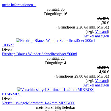
mehr Informationen...
vorrätig: 35
Dingolfing: 16
16,49 €
11,30 €
(Grundpreis 2,26 €/l inkl. MwSt.)
(zzgl.
Versand
)
Artikel anzeigen
103527
Divers
Firedrop Blaues Wunder Schnellrostlöser 500ml
vorrätig: 22
Dingolfing: 4
19,99 €
14,90 €
(Grundpreis 29,80 €/l inkl. MwSt.)
(zzgl.
Versand
)
Artikel anzeigen
PTSP-MIX
Divers
Verschlusskegel-Sortiment 1-42mm MIXBOX
meist kurzfristig lieferbar