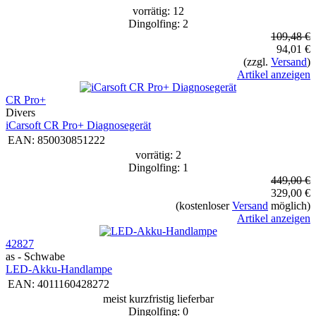
vorrätig: 12
Dingolfing: 2
109,48 €
94,01 €
(zzgl.
Versand
)
Artikel anzeigen
CR Pro+
Divers
iCarsoft CR Pro+ Diagnosegerät
EAN:
850030851222
vorrätig: 2
Dingolfing: 1
449,00 €
329,00 €
(kostenloser
Versand
möglich)
Artikel anzeigen
42827
as - Schwabe
LED-Akku-Handlampe
EAN:
4011160428272
meist kurzfristig lieferbar
Dingolfing: 0