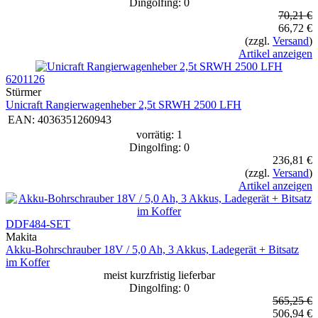
Dingolfing: 0
70,21 €
66,72 €
(zzgl.
Versand
)
Artikel anzeigen
6201126
Stürmer
Unicraft Rangierwagenheber 2,5t SRWH 2500 LFH
EAN:
4036351260943
vorrätig: 1
Dingolfing: 0
236,81 €
(zzgl.
Versand
)
Artikel anzeigen
DDF484-SET
Makita
Akku-Bohrschrauber 18V / 5,0 Ah, 3 Akkus, Ladegerät + Bitsatz
im Koffer
meist kurzfristig lieferbar
Dingolfing: 0
565,25 €
506,94 €