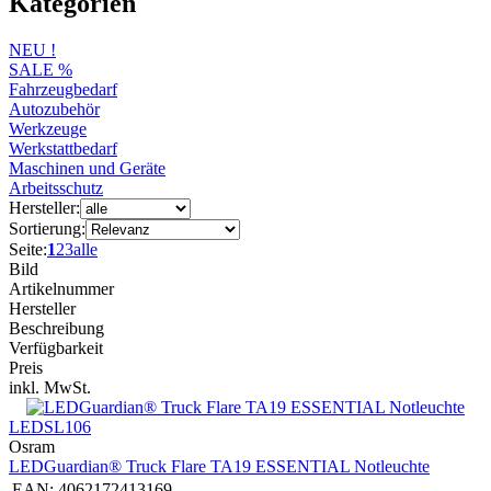
Kategorien
NEU !
SALE %
Fahrzeugbedarf
Autozubehör
Werkzeuge
Werkstattbedarf
Maschinen und Geräte
Arbeitsschutz
Hersteller:
Sortierung:
Seite:
1
2
3
alle
Bild
Artikelnummer
Hersteller
Beschreibung
Verfügbarkeit
Preis
inkl. MwSt.
LEDSL106
Osram
LEDGuardian® Truck Flare TA19 ESSENTIAL Notleuchte
EAN:
4062172413169