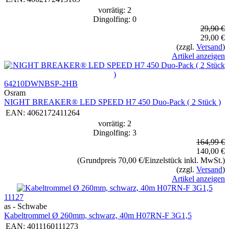
vorrätig: 2
Dingolfing: 0
29,90 €
29,00 €
(zzgl.
Versand
)
Artikel anzeigen
64210DWNBSP-2HB
Osram
NIGHT BREAKER® LED SPEED H7 450 Duo-Pack ( 2 Stück )
EAN:
4062172411264
vorrätig: 2
Dingolfing: 3
164,99 €
140,00 €
(Grundpreis 70,00 €/Einzelstück inkl. MwSt.)
(zzgl.
Versand
)
Artikel anzeigen
11127
as - Schwabe
Kabeltrommel Ø 260mm, schwarz, 40m H07RN-F 3G1,5
EAN:
4011160111273