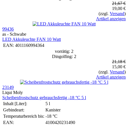
21,67 €
19,00 €
(zzgl.
Versand
)
Artikel anzeigen
99436
as - Schwabe
LED Akkuleuchte FAN 10 Watt
EAN:
4011160994364
vorrätig: 2
Dingolfing: 2
21,18 €
15,00 €
(zzgl.
Versand
)
Artikel anzeigen
23149
Liqui Moly
Schei­ben­frost­schutz gebrauchs­fertig -18 °C 5 l
Inhalt [Liter]:
5 l
Gebindeart:
Kanister
Temperaturbereich bis:
-18 °C
EAN:
4100420231490