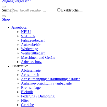
Zugang vergessen?
Suche:
Exaktsuche
Shop
Angebote:
NEU !
SALE %
Fahrzeugbedarf
Autozubehör
Werkzeuge
Werkstattbedarf
Maschinen und Geräte
Arbeitsschutz
Ersatzteile:
Abgasanlage
Achsantrieb
Achsaufhängung / Radführung / Räder
Anhängevorrichtung / -anbauteile
Bremsanlage
Elektrik
Federung / Dämpfung
Filter
Getriebe