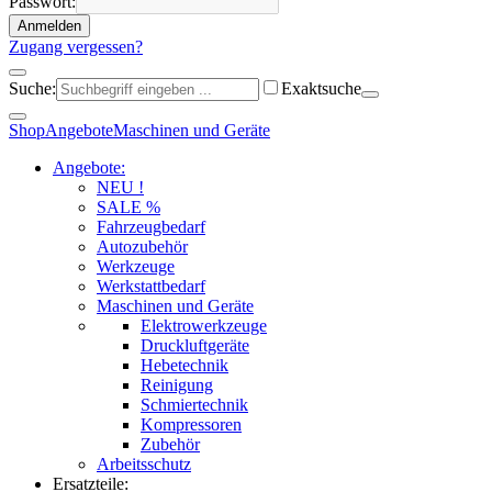
Passwort:
Anmelden
Zugang vergessen?
Suche:
Exaktsuche
Shop
Angebote
Maschinen und Geräte
Angebote:
NEU !
SALE %
Fahrzeugbedarf
Autozubehör
Werkzeuge
Werkstattbedarf
Maschinen und Geräte
Elektrowerkzeuge
Druckluftgeräte
Hebetechnik
Reinigung
Schmiertechnik
Kompressoren
Zubehör
Arbeitsschutz
Ersatzteile: