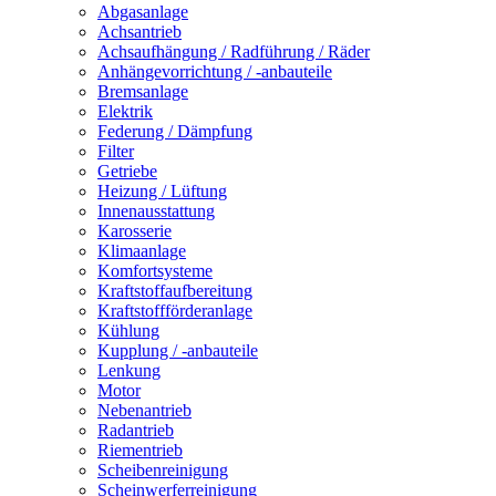
Abgasanlage
Achsantrieb
Achsaufhängung / Radführung / Räder
Anhängevorrichtung / -anbauteile
Bremsanlage
Elektrik
Federung / Dämpfung
Filter
Getriebe
Heizung / Lüftung
Innenausstattung
Karosserie
Klimaanlage
Komfortsysteme
Kraftstoffaufbereitung
Kraftstoffförderanlage
Kühlung
Kupplung / -anbauteile
Lenkung
Motor
Nebenantrieb
Radantrieb
Riementrieb
Scheibenreinigung
Scheinwerferreinigung