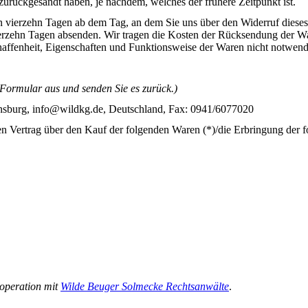
zurückgesandt haben, je nachdem, welches der frühere Zeitpunkt ist.
n vierzehn Tagen ab dem Tag, an dem Sie uns über den Widerruf dieses
vierzehn Tagen absenden. Wir tragen die Kosten der Rücksendung der W
haffenheit, Eigenschaften und Funktionsweise der Waren nicht notwen
s Formular aus und senden Sie es zurück.)
sburg, info@wildkg.de, Deutschland, Fax: 0941/6077020
en Vertrag über den Kauf der folgenden Waren (*)/die Erbringung der f
ooperation mit
Wilde Beuger Solmecke Rechtsanwälte
.