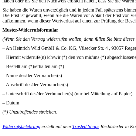
haben oder bis Sie den Nachweis erbracht haben, dass Sie die Waren 
Sie haben die Waren unverzüglich und in jedem Fall spätestens binne
Die Frist ist gewahrt, wenn Sie die Waren vor Ablauf der Frist von 
aufkommen, wenn dieser Wertverlust auf einen zur Prüfung der Besc
Muster-Widerrufsformular
(Wenn Sie den Vertrag widerrufen wollen, dann füllen Sie bitte diese
– An Heinrich Wild GmbH & Co. KG,
Vilsecker Str. 4
, 9305
7
Regen
– Hiermit widerrufe(n) ich/wir (*) den von mir/uns (*) abgeschlossen
– Bestellt am (*)/erhalten am (*)
– Name des/der Verbraucher(s)
– Anschrift des/der Verbraucher(s)
– Unterschrift des/der Verbraucher(s) (nur bei Mitteilung auf Papier)
– Datum
(*) Unzutreffendes streichen.
Widerrufsbelehrung
erstellt mit dem
Trusted Shops
Rechtstexter in K