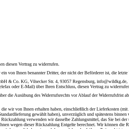
n diesen Vertrag zu widerrufen.
ein von Ihnen benannter Dritter, der nicht der Beförderer ist, die let
 GmbH & Co. KG,
Vilsecker Str. 4
, 9305
7
Regensburg, info@wildkg.de, D
Telefax oder E-Mail) über Ihren Entschluss, diesen Vertrag zu widerrufe
 über die Ausübung des Widerrufsrechts vor Ablauf der Widerrufsfrist a
die wir von Ihnen erhalten haben, einschließlich der Lieferkosten (mit
e Standardlieferung gewählt haben), unverzüglich und spätestens binne
se Rückzahlung verwenden wir dasselbe Zahlungsmittel, das Sie bei der 
 Ihnen wegen dieser Rückzahlung Entgelte berechnet. Wir können die 