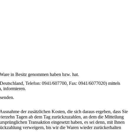
zte Ware in Besitz genommen haben bzw. hat.
eutschland, Telefon: 0941/607700, Fax: 0941/6077020) mittels
n, informieren.
bsenden.
 Ausnahme der zusätzlichen Kosten, die sich daraus ergeben, dass Sie
n vierzehn Tagen ab dem Tag zurückzuzahlen, an dem die Mitteilung
ursprünglichen Transaktion eingesetzt haben, es sei denn, mit Ihnen
Rückzahlung verweigern, bis wir die Waren wieder zurückerhalten