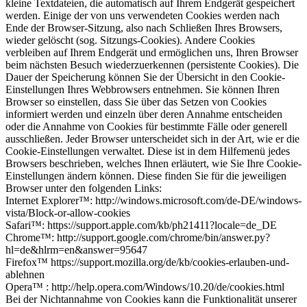
kleine Textdateien, die automatisch auf Ihrem Endgerät gespeichert
werden. Einige der von uns verwendeten Cookies werden nach
Ende der Browser-Sitzung, also nach Schließen Ihres Browsers,
wieder gelöscht (sog. Sitzungs-Cookies). Andere Cookies
verbleiben auf Ihrem Endgerät und ermöglichen uns, Ihren Browser
beim nächsten Besuch wiederzuerkennen (persistente Cookies). Die
Dauer der Speicherung können Sie der Übersicht in den Cookie-
Einstellungen Ihres Webbrowsers entnehmen. Sie können Ihren
Browser so einstellen, dass Sie über das Setzen von Cookies
informiert werden und einzeln über deren Annahme entscheiden
oder die Annahme von Cookies für bestimmte Fälle oder generell
ausschließen. Jeder Browser unterscheidet sich in der Art, wie er die
Cookie-Einstellungen verwaltet. Diese ist in dem Hilfemenü jedes
Browsers beschrieben, welches Ihnen erläutert, wie Sie Ihre Cookie-
Einstellungen ändern können. Diese finden Sie für die jeweiligen
Browser unter den folgenden Links:
Internet Explorer™: http://windows.microsoft.com/de-DE/windows-
vista/Block-or-allow-cookies
Safari™: https://support.apple.com/kb/ph21411?locale=de_DE
Chrome™: http://support.google.com/chrome/bin/answer.py?
hl=de&hlrm=en&answer=95647
Firefox™ https://support.mozilla.org/de/kb/cookies-erlauben-und-
ablehnen
Opera™ : http://help.opera.com/Windows/10.20/de/cookies.html
Bei der Nichtannahme von Cookies kann die Funktionalität unserer