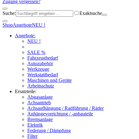
Zugang vergessen?
Suche:
Exaktsuche
Shop
Angebote
NEU !
Angebote:
NEU !
SALE %
Fahrzeugbedarf
Autozubehör
Werkzeuge
Werkstattbedarf
Maschinen und Geräte
Arbeitsschutz
Ersatzteile:
Abgasanlage
Achsantrieb
Achsaufhängung / Radführung / Räder
Anhängevorrichtung / -anbauteile
Bremsanlage
Elektrik
Federung / Dämpfung
Filter