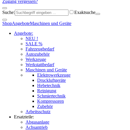
Zugang vergessen?
Suche:
Exaktsuche
Shop
Angebote
Maschinen und Geräte
Angebote:
NEU !
SALE %
Fahrzeugbedarf
Autozubehör
Werkzeuge
Werkstattbedarf
Maschinen und Geräte
Elektrowerkzeuge
Druckluftgeräte
Hebetechnik
Reinigung
Schmiertechnik
Kompressoren
Zubehör
Arbeitsschutz
Ersatzteile:
Abgasanlage
Achsantrieb