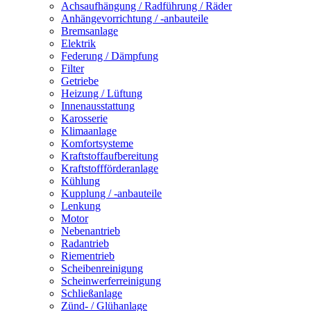
Achsaufhängung / Radführung / Räder
Anhängevorrichtung / -anbauteile
Bremsanlage
Elektrik
Federung / Dämpfung
Filter
Getriebe
Heizung / Lüftung
Innenausstattung
Karosserie
Klimaanlage
Komfortsysteme
Kraftstoffaufbereitung
Kraftstoffförderanlage
Kühlung
Kupplung / -anbauteile
Lenkung
Motor
Nebenantrieb
Radantrieb
Riementrieb
Scheibenreinigung
Scheinwerferreinigung
Schließanlage
Zünd- / Glühanlage