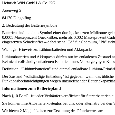
Heinrich Wild GmbH & Co. KG
Auenweg 5
84130 Dingolfing
2. Bedeutung der Batteriesymbole
Batterien sind mit dem Symbol einer durchgekreuzten Mülltonne geken
0,0005 Masseprozent Quecksilber, mehr als 0,002 Masseprozent Cadm
eingesetzten Schadstoffes – dabei steht "Cd" für Cadmium, "Pb" steht
Wichtiger Hinweis zu: Lithiumbatterien und Akkupacks
Lithiumbatterien und Akkupacks dürfen nur im entladenen Zustand an
Bei nicht vollständig entladenen Batterien muss Vorsorge gegen Kurz
Definition: "Lithiumbatterien" sind einmal entladbare Lithium-Prim
Der Zustand "vollständige Entladung" ist gegeben, wenn das übliche
Funktionsbeeinträchtigungen wegen unzureichender Batteriekapazität) 
Informationen zum Batteriepfand
Nach §10 BattG. ist jeder Verkäufer verpflichtet für Starterbatterie
Sie können Ihre Altbatterie kostenlos bei uns, oder alternativ bei de
Wir bieten 2 Möglichkeiten zur Erstattung des Pfandwertes an: