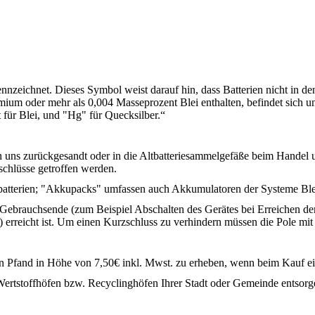
nzeichnet. Dieses Symbol weist darauf hin, dass Batterien nicht in de
ium oder mehr als 0,004 Masseprozent Blei enthalten, befindet sich 
 für Blei, und "Hg" für Quecksilber.“
 uns zurückgesandt oder in die Altbatteriesammelgefäße beim Handel u
schlüsse getroffen werden.
ärbatterien; "Akkupacks" umfassen auch Akkumulatoren der Systeme Bl
 Gebrauchsende (zum Beispiel Abschalten des Gerätes bei Erreichen de
erreicht ist. Um einen Kurzschluss zu verhindern müssen die Pole mit K
n ein Pfand in Höhe von 7,50€ inkl. Mwst. zu erheben, wenn beim Kauf ei
n Wertstoffhöfen bzw. Recyclinghöfen Ihrer Stadt oder Gemeinde entsorg