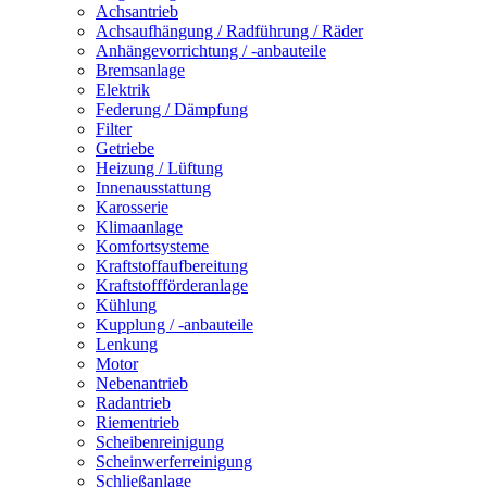
Achsantrieb
Achsaufhängung / Radführung / Räder
Anhängevorrichtung / -anbauteile
Bremsanlage
Elektrik
Federung / Dämpfung
Filter
Getriebe
Heizung / Lüftung
Innenausstattung
Karosserie
Klimaanlage
Komfortsysteme
Kraftstoffaufbereitung
Kraftstoffförderanlage
Kühlung
Kupplung / -anbauteile
Lenkung
Motor
Nebenantrieb
Radantrieb
Riementrieb
Scheibenreinigung
Scheinwerferreinigung
Schließanlage