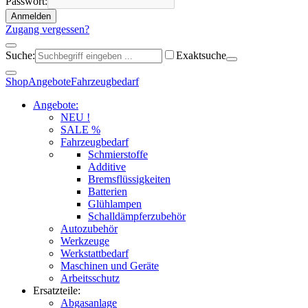
Passwort:
Anmelden
Zugang vergessen?
Suche:
Exaktsuche
Shop
Angebote
Fahrzeugbedarf
Angebote:
NEU !
SALE %
Fahrzeugbedarf
Schmierstoffe
Additive
Bremsflüssigkeiten
Batterien
Glühlampen
Schalldämpferzubehör
Autozubehör
Werkzeuge
Werkstattbedarf
Maschinen und Geräte
Arbeitsschutz
Ersatzteile:
Abgasanlage