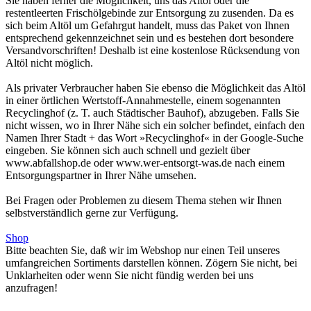
Sie haben ferner die Möglichkeit, uns das Altöl oder die
restentleerten Frischölgebinde zur Entsorgung zu zusenden. Da es
sich beim Altöl um Gefahrgut handelt, muss das Paket von Ihnen
entsprechend gekennzeichnet sein und es bestehen dort besondere
Versandvorschriften! Deshalb ist eine kostenlose Rücksendung von
Altöl nicht möglich.
Als privater Verbraucher haben Sie ebenso die Möglichkeit das Altöl
in einer örtlichen Wertstoff-Annahmestelle, einem sogenannten
Recyclinghof (z. T. auch Städtischer Bauhof), abzugeben. Falls Sie
nicht wissen, wo in Ihrer Nähe sich ein solcher befindet, einfach den
Namen Ihrer Stadt + das Wort »Recyclinghof« in der Google-Suche
eingeben. Sie können sich auch schnell und gezielt über
www.abfallshop.de oder www.wer-entsorgt-was.de nach einem
Entsorgungspartner in Ihrer Nähe umsehen.
Bei Fragen oder Problemen zu diesem Thema stehen wir Ihnen
selbstverständlich gerne zur Verfügung.
Shop
Bitte beachten Sie, daß wir im Webshop nur einen Teil unseres
umfangreichen Sortiments darstellen können. Zögern Sie nicht, bei
Unklarheiten oder wenn Sie nicht fündig werden bei uns
anzufragen!