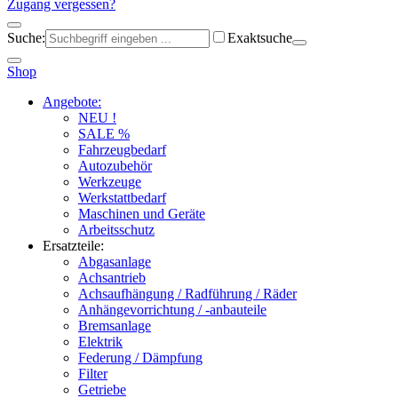
Zugang vergessen?
Suche:
Exaktsuche
Shop
Angebote:
NEU !
SALE %
Fahrzeugbedarf
Autozubehör
Werkzeuge
Werkstattbedarf
Maschinen und Geräte
Arbeitsschutz
Ersatzteile:
Abgasanlage
Achsantrieb
Achsaufhängung / Radführung / Räder
Anhängevorrichtung / -anbauteile
Bremsanlage
Elektrik
Federung / Dämpfung
Filter
Getriebe