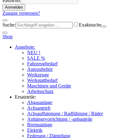
Passwort:
Anmelden
Zugang vergessen?
Suche:
Exaktsuche
Shop
Angebote:
NEU !
SALE %
Fahrzeugbedarf
Autozubehör
Werkzeuge
Werkstattbedarf
Maschinen und Geräte
Arbeitsschutz
Ersatzteile:
Abgasanlage
Achsantrieb
Achsaufhängung / Radführung / Räder
Anhängevorrichtung / -anbauteile
Bremsanlage
Elektrik
Federung / Dämpfung