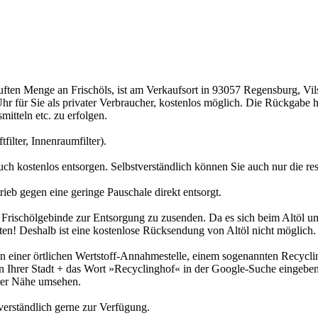
uften Menge an Frischöls, ist am Verkaufsort in 93057 Regensburg, Vi
Uhr für Sie als privater Verbraucher, kostenlos möglich. Die Rückgabe
itteln etc. zu erfolgen.
filter, Innenraumfilter).
uch kostenlos entsorgen. Selbstverständlich können Sie auch nur die re
eb gegen eine geringe Pauschale direkt entsorgt.
ten Frischölgebinde zur Entsorgung zu zusenden. Da es sich beim Altöl
ten! Deshalb ist eine kostenlose Rücksendung von Altöl nicht möglich.
in einer örtlichen Wertstoff-Annahmestelle, einem sogenannten Recyclin
en Ihrer Stadt + das Wort »Recyclinghof« in der Google-Suche eingeben
rer Nähe umsehen.
erständlich gerne zur Verfügung.