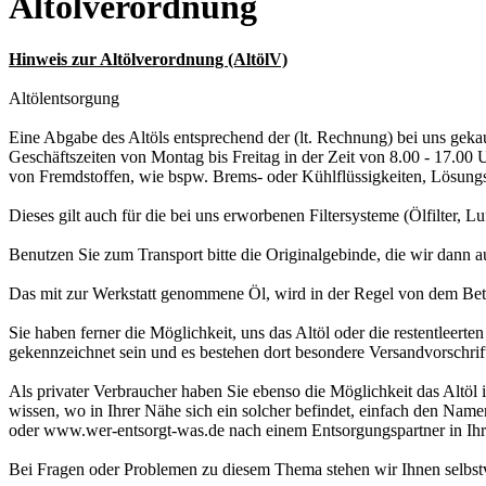
Altölverordnung
Hinweis zur Altölverordnung (AltölV)
Altölentsorgung
Eine Abgabe des Altöls entsprechend der (lt. Rechnung) bei uns geka
Geschäftszeiten von Montag bis Freitag in der Zeit von 8.00 - 17.00 
von Fremdstoffen, wie bspw. Brems- oder Kühlflüssigkeiten, Lösungsm
Dieses gilt auch für die bei uns erworbenen Filtersysteme (Ölfilter, Luft
Benutzen Sie zum Transport bitte die Originalgebinde, die wir dann a
Das mit zur Werkstatt genommene Öl, wird in der Regel von dem Betri
Sie haben ferner die Möglichkeit, uns das Altöl oder die restentleer
gekennzeichnet sein und es bestehen dort besondere Versandvorschrif
Als privater Verbraucher haben Sie ebenso die Möglichkeit das Altöl 
wissen, wo in Ihrer Nähe sich ein solcher befindet, einfach den Nam
oder www.wer-entsorgt-was.de nach einem Entsorgungspartner in Ih
Bei Fragen oder Problemen zu diesem Thema stehen wir Ihnen selbstv