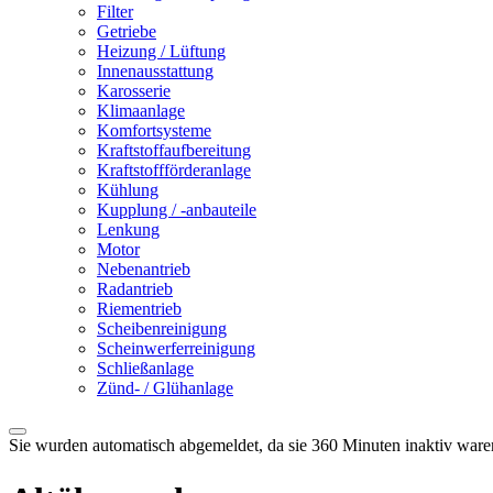
Filter
Getriebe
Heizung / Lüftung
Innenausstattung
Karosserie
Klimaanlage
Komfortsysteme
Kraftstoffaufbereitung
Kraftstoffförderanlage
Kühlung
Kupplung / -anbauteile
Lenkung
Motor
Nebenantrieb
Radantrieb
Riementrieb
Scheibenreinigung
Scheinwerferreinigung
Schließanlage
Zünd- / Glühanlage
Sie wurden automatisch abgemeldet, da sie 360 Minuten inaktiv ware