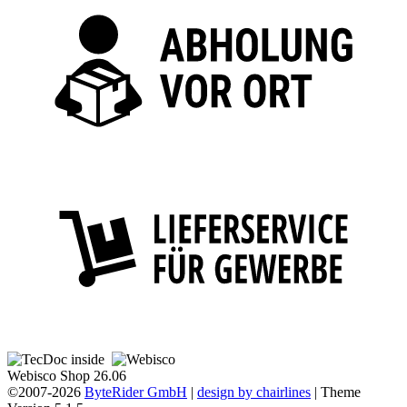
Webisco Shop 26.06
©2007-2026
ByteRider GmbH
|
design by chairlines
| Theme