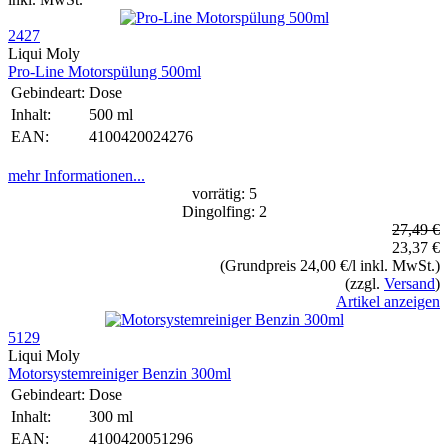
2427
Liqui Moly
Pro-Line Motorspülung 500ml
Gebindeart:
Dose
Inhalt:
500 ml
EAN:
4100420024276
mehr Informationen...
vorrätig: 5
Dingolfing: 2
27,49 €
23,37 €
(Grundpreis 24,00 €/l inkl. MwSt.)
(zzgl.
Versand
)
Artikel anzeigen
5129
Liqui Moly
Motorsystemreiniger Benzin 300ml
Gebindeart:
Dose
Inhalt:
300 ml
EAN:
4100420051296