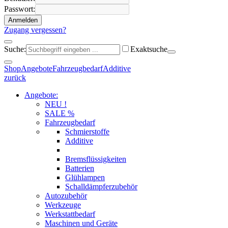
Passwort:
Anmelden
Zugang vergessen?
Suche:
Exaktsuche
Shop
Angebote
Fahrzeugbedarf
Additive
zurück
Angebote:
NEU !
SALE %
Fahrzeugbedarf
Schmierstoffe
Additive
Bremsflüssigkeiten
Batterien
Glühlampen
Schalldämpferzubehör
Autozubehör
Werkzeuge
Werkstattbedarf
Maschinen und Geräte