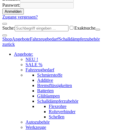
Passwort:
Anmelden
Zugang vergessen?
Suche:
Exaktsuche
Shop
Angebote
Fahrzeugbedarf
Schalldämpferzubehör
zurück
Angebote:
NEU !
SALE %
Fahrzeugbedarf
Schmierstoffe
Additive
Bremsflüssigkeiten
Batterien
Glühlampen
Schalldämpferzubehör
Flexrohre
Rohrverbinder
Schellen
Autozubehör
Werkzeuge