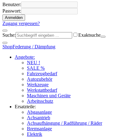
Benutzer:
Passwort:
Anmelden
Zugang vergessen?
Suche:
Exaktsuche
Shop
Federung / Dämpfung
Angebote:
NEU !
SALE %
Fahrzeugbedarf
Autozubehör
Werkzeuge
Werkstattbedarf
Maschinen und Geräte
Arbeitsschutz
Ersatzteile:
Abgasanlage
Achsantrieb
Achsaufhängung / Radführung / Räder
Bremsanlage
Elektrik