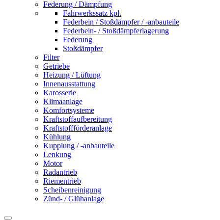
Federung / Dämpfung
Fahrwerkssatz kpl.
Federbein / Stoßdämpfer / -anbauteile
Federbein- / Stoßdämpferlagerung
Federung
Stoßdämpfer
Filter
Getriebe
Heizung / Lüftung
Innenausstattung
Karosserie
Klimaanlage
Komfortsysteme
Kraftstoffaufbereitung
Kraftstoffförderanlage
Kühlung
Kupplung / -anbauteile
Lenkung
Motor
Radantrieb
Riementrieb
Scheibenreinigung
Zünd- / Glühanlage