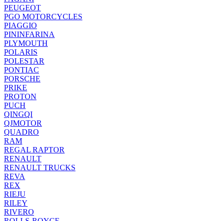
PEUGEOT
PGO MOTORCYCLES
PIAGGIO
PININFARINA
PLYMOUTH
POLARIS
POLESTAR
PONTIAC
PORSCHE
PRIKE
PROTON
PUCH
QINGQI
QJMOTOR
QUADRO
RAM
REGAL RAPTOR
RENAULT
RENAULT TRUCKS
REVA
REX
RIEJU
RILEY
RIVERO
ROLLS-ROYCE