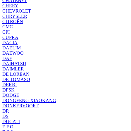
CHATENET
CHERY
CHEVROLET
CHRYSLER
CITROËN
CMC
CPI
CUPRA
DACIA
DAELIM
DAEWOO
DAF
DAIHATSU
DAIMLER
DE LOREAN
DE TOMASO
DERBI
DFSK
DODGE
DONGFENG XIAOKANG
DONKERVOORT
DR
DS
DUCATI
E.F.O