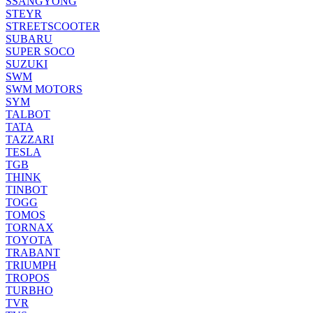
SSANGYONG
STEYR
STREETSCOOTER
SUBARU
SUPER SOCO
SUZUKI
SWM
SWM MOTORS
SYM
TALBOT
TATA
TAZZARI
TESLA
TGB
THINK
TINBOT
TOGG
TOMOS
TORNAX
TOYOTA
TRABANT
TRIUMPH
TROPOS
TURBHO
TVR