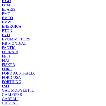
E.GO
ECM
ELARIS
EMC
EMCO
EMW
ENERGICA
ETON
EVO
EVUM MOTORS
F.B MONDIAL
FANTIC
FERRARI
FEST
FIAT
FISKER
FORD
FORD AUSTRALIA
FORD USA
FORTHING
FSO
GAC MOBYLETTE
GALLOPER
GARELLI
GASGAS