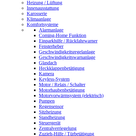
Heizung / Lüftung
Innenausstattung
Karosserie
Klimaanlage
Komfortsysteme
Alarmanlage
Coming-Home Funktion
Einparkhilfe / Rückfahrwarner
Fensterheber
Geschwindigkeitsregelanlage
Geschwindigkeitswarnanlage
Glasdach
Heckklappenbetätigung
Kamera
Keyless-System
Motor / Relais / Schalter
Motorhaubenbetätigung
Motorvorwärmsystem (elektrisch)
Pumpen
Regensensor
Sitzheizung
Standheizung
Steuergerät
Zentralverriegelung
Zuzieh-Hilfe / Türbetätigung