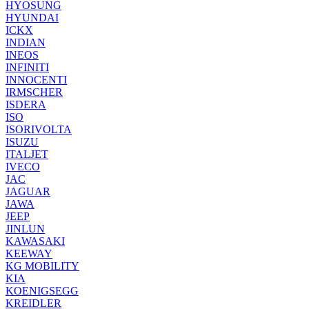
HYOSUNG
HYUNDAI
ICKX
INDIAN
INEOS
INFINITI
INNOCENTI
IRMSCHER
ISDERA
ISO
ISORIVOLTA
ISUZU
ITALJET
IVECO
JAC
JAGUAR
JAWA
JEEP
JINLUN
KAWASAKI
KEEWAY
KG MOBILITY
KIA
KOENIGSEGG
KREIDLER