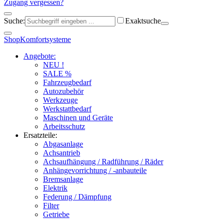
Zugang vergessen?
Suche:
Exaktsuche
Shop
Komfortsysteme
Angebote:
NEU !
SALE %
Fahrzeugbedarf
Autozubehör
Werkzeuge
Werkstattbedarf
Maschinen und Geräte
Arbeitsschutz
Ersatzteile:
Abgasanlage
Achsantrieb
Achsaufhängung / Radführung / Räder
Anhängevorrichtung / -anbauteile
Bremsanlage
Elektrik
Federung / Dämpfung
Filter
Getriebe