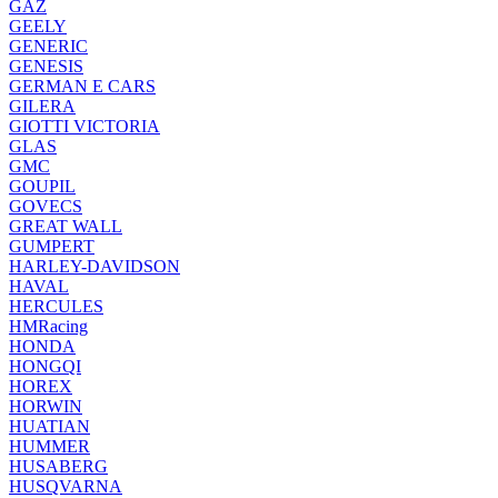
GAZ
GEELY
GENERIC
GENESIS
GERMAN E CARS
GILERA
GIOTTI VICTORIA
GLAS
GMC
GOUPIL
GOVECS
GREAT WALL
GUMPERT
HARLEY-DAVIDSON
HAVAL
HERCULES
HMRacing
HONDA
HONGQI
HOREX
HORWIN
HUATIAN
HUMMER
HUSABERG
HUSQVARNA