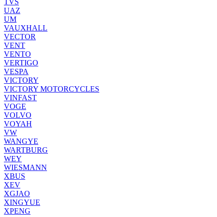
TVS
UAZ
UM
VAUXHALL
VECTOR
VENT
VENTO
VERTIGO
VESPA
VICTORY
VICTORY MOTORCYCLES
VINFAST
VOGE
VOLVO
VOYAH
VW
WANGYE
WARTBURG
WEY
WIESMANN
XBUS
XEV
XGJAO
XINGYUE
XPENG