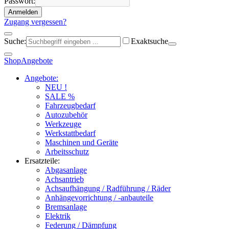
Passwort:
Anmelden
Zugang vergessen?
Suche:
Exaktsuche
Shop
Angebote
Angebote:
NEU !
SALE %
Fahrzeugbedarf
Autozubehör
Werkzeuge
Werkstattbedarf
Maschinen und Geräte
Arbeitsschutz
Ersatzteile:
Abgasanlage
Achsantrieb
Achsaufhängung / Radführung / Räder
Anhängevorrichtung / -anbauteile
Bremsanlage
Elektrik
Federung / Dämpfung