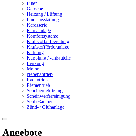
Filter
Getriebe
Heizung / Lüftung
Innenausstattung
Karosserie
Klimaanlage
Komfortsysteme
Kraftstoffaufbereitung
Kraftstoffförderanlage
Kühlung
Kupplung / -anbauteile
Lenkung
Motor
Nebenantrieb
Radantrieb
Riementrieb
Scheibenreinigung
Scheinwerferreinigung
Schließanlage
Zünd- / Glühanlage
Angebote