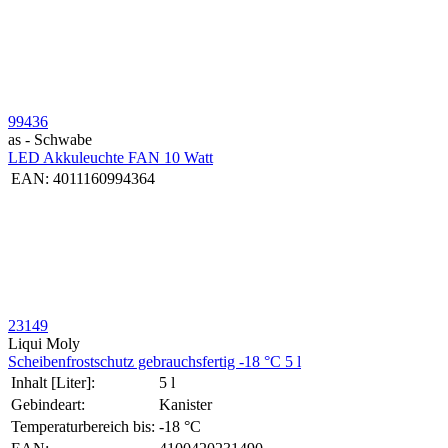
99436
as - Schwabe
LED Akkuleuchte FAN 10 Watt
EAN:
4011160994364
23149
Liqui Moly
Schei­ben­frost­schutz gebrauchs­fertig -18 °C 5 l
Inhalt [Liter]:
5 l
Gebindeart:
Kanister
Temperaturbereich bis:
-18 °C