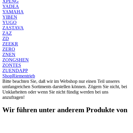
XPENG
YADEA
YAMAHA
YIBEN
YUGO
ZASTAVA
ZAZ
ZD
ZEEKR
ZERO
ZNEN
ZONGSHEN
ZONTES
ZUENDAPP
Shop
Riementrieb
Bitte beachten Sie, daß wir im Webshop nur einen Teil unseres
umfangreichen Sortiments darstellen können. Zögern Sie nicht, bei
Unklarheiten oder wenn Sie nicht fündig werden bei uns
anzufragen!
Wir führen unter anderem Produkte von