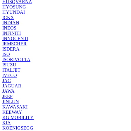
HUSQVARNA
HYOSUNG
HYUNDAI
ICKX
INDIAN
INEOS
INFINITI
INNOCENTI
IRMSCHER
ISDERA
ISO
ISORIVOLTA
ISUZU
ITALJET
IVECO
JAC
JAGUAR
JAWA
JEEP
JINLUN
KAWASAKI
KEEWAY
KG MOBILITY
KIA
KOENIGSEGG