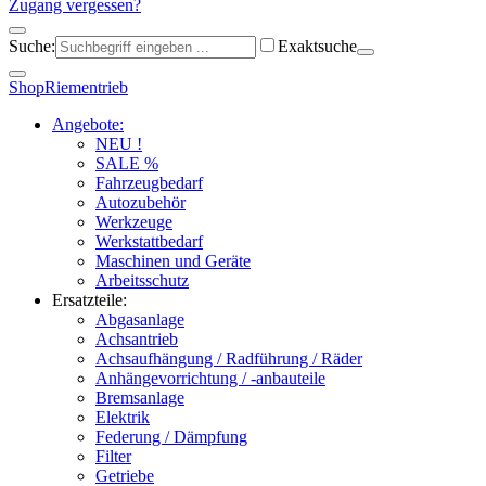
Zugang vergessen?
Suche:
Exaktsuche
Shop
Riementrieb
Angebote:
NEU !
SALE %
Fahrzeugbedarf
Autozubehör
Werkzeuge
Werkstattbedarf
Maschinen und Geräte
Arbeitsschutz
Ersatzteile:
Abgasanlage
Achsantrieb
Achsaufhängung / Radführung / Räder
Anhängevorrichtung / -anbauteile
Bremsanlage
Elektrik
Federung / Dämpfung
Filter
Getriebe