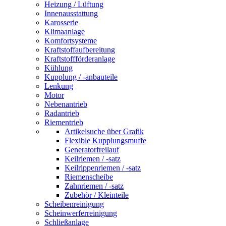
Heizung / Lüftung
Innenausstattung
Karosserie
Klimaanlage
Komfortsysteme
Kraftstoffaufbereitung
Kraftstoffförderanlage
Kühlung
Kupplung / -anbauteile
Lenkung
Motor
Nebenantrieb
Radantrieb
Riementrieb
Artikelsuche über Grafik
Flexible Kupplungsmuffe
Generatorfreilauf
Keilriemen / -satz
Keilrippenriemen / -satz
Riemenscheibe
Zahnriemen / -satz
Zubehör / Kleinteile
Scheibenreinigung
Scheinwerferreinigung
Schließanlage