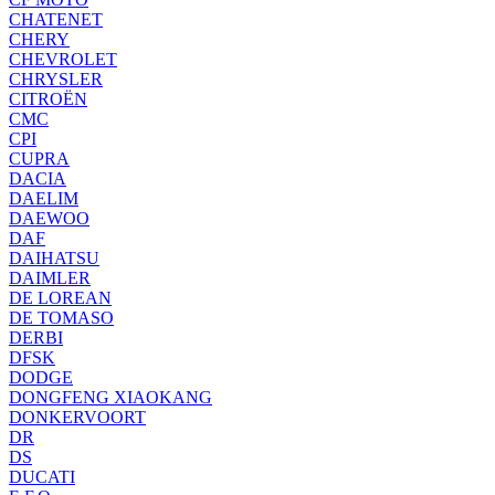
CHATENET
CHERY
CHEVROLET
CHRYSLER
CITROËN
CMC
CPI
CUPRA
DACIA
DAELIM
DAEWOO
DAF
DAIHATSU
DAIMLER
DE LOREAN
DE TOMASO
DERBI
DFSK
DODGE
DONGFENG XIAOKANG
DONKERVOORT
DR
DS
DUCATI