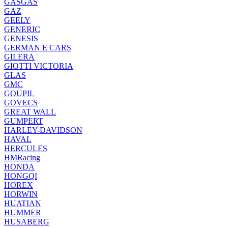
GASGAS
GAZ
GEELY
GENERIC
GENESIS
GERMAN E CARS
GILERA
GIOTTI VICTORIA
GLAS
GMC
GOUPIL
GOVECS
GREAT WALL
GUMPERT
HARLEY-DAVIDSON
HAVAL
HERCULES
HMRacing
HONDA
HONGQI
HOREX
HORWIN
HUATIAN
HUMMER
HUSABERG