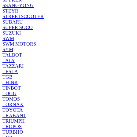
SSANGYONG
STEYR
STREETSCOOTER
SUBARU
SUPER SOCO
SUZUKI
SWM
SWM MOTORS
SYM
TALBOT
TATA
TAZZARI
TESLA
TGB
THINK
TINBOT
TOGG
TOMOS
TORNAX
TOYOTA
TRABANT
TRIUMPH
TROPOS
TURBHO