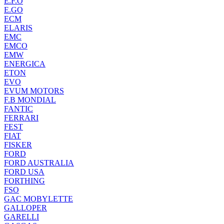
E.F.O
E.GO
ECM
ELARIS
EMC
EMCO
EMW
ENERGICA
ETON
EVO
EVUM MOTORS
F.B MONDIAL
FANTIC
FERRARI
FEST
FIAT
FISKER
FORD
FORD AUSTRALIA
FORD USA
FORTHING
FSO
GAC MOBYLETTE
GALLOPER
GARELLI