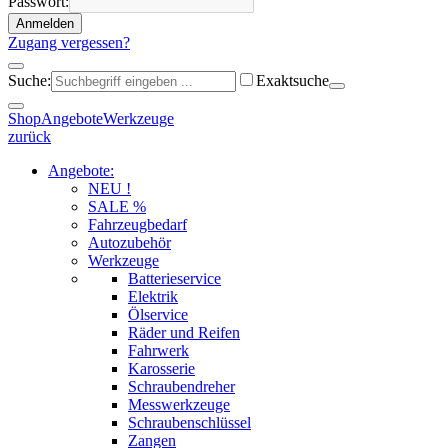
Passwort:
Anmelden
Zugang vergessen?
Suche:
Exaktsuche
Shop
Angebote
Werkzeuge
zurück
Angebote:
NEU !
SALE %
Fahrzeugbedarf
Autozubehör
Werkzeuge
Batterieservice
Elektrik
Ölservice
Räder und Reifen
Fahrwerk
Karosserie
Schraubendreher
Messwerkzeuge
Schraubenschlüssel
Zangen