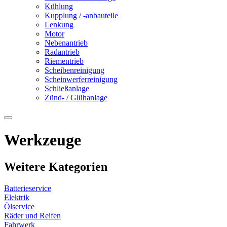
Kühlung
Kupplung / -anbauteile
Lenkung
Motor
Nebenantrieb
Radantrieb
Riementrieb
Scheibenreinigung
Scheinwerferreinigung
Schließanlage
Zünd- / Glühanlage
Werkzeuge
Weitere Kategorien
Batterieservice
Elektrik
Ölservice
Räder und Reifen
Fahrwerk