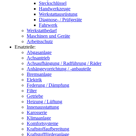
Steckschlüssel
Handwerkzeuge
Werkstattausrüstung
Diagnose- / Prüfgeräte
Fahrwerk
Werkstattbedarf
Maschinen und Geräte
Arbeitsschutz
Ersatzteile:
Abgasanlage
Achsantrieb
Achsaufhängung / Radführung / Räder
Anhängevorrichtung / -anbauteile
Bremsanlage
Elektrik
Federung / Dämpfung
Filter
Getriebe
Heizung / Lüftung
Innenausstattung
Karosserie
Klimaanlage
Komfortsysteme
Kraftstoffaufbereitung
Kraftstoffförderanlage