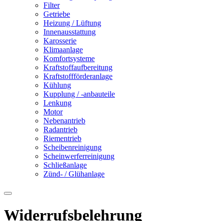
Filter
Getriebe
Heizung / Lüftung
Innenausstattung
Karosserie
Klimaanlage
Komfortsysteme
Kraftstoffaufbereitung
Kraftstoffförderanlage
Kühlung
Kupplung / -anbauteile
Lenkung
Motor
Nebenantrieb
Radantrieb
Riementrieb
Scheibenreinigung
Scheinwerferreinigung
Schließanlage
Zünd- / Glühanlage
Widerrufsbelehrung