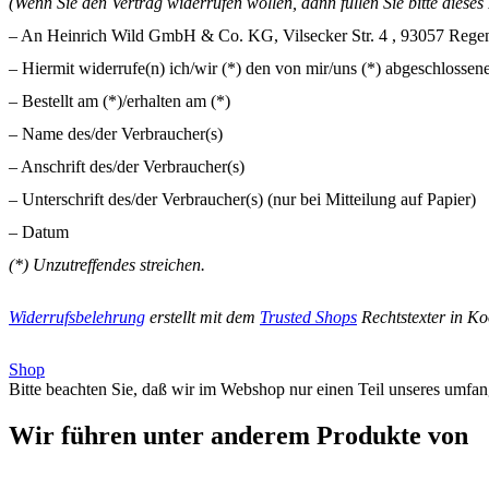
(Wenn Sie den Vertrag widerrufen wollen, dann füllen Sie bitte diese
– An Heinrich Wild GmbH & Co. KG,
Vilsecker Str. 4
, 9305
7
Regen
– Hiermit widerrufe(n) ich/wir (*) den von mir/uns (*) abgeschlossen
– Bestellt am (*)/erhalten am (*)
– Name des/der Verbraucher(s)
– Anschrift des/der Verbraucher(s)
– Unterschrift des/der Verbraucher(s) (nur bei Mitteilung auf Papier)
– Datum
(*) Unzutreffendes streichen.
Widerrufsbelehrung
erstellt mit dem
Trusted Shops
Rechtstexter in K
Shop
Bitte beachten Sie, daß wir im Webshop nur einen Teil unseres umfan
Wir führen unter anderem Produkte von