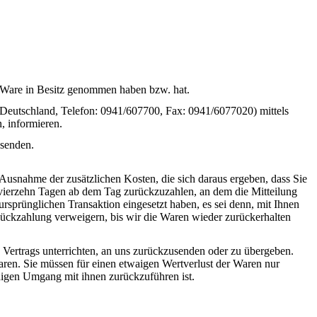
zte Ware in Besitz genommen haben bzw. hat.
eutschland, Telefon: 0941/607700, Fax: 0941/6077020) mittels
n, informieren.
bsenden.
 Ausnahme der zusätzlichen Kosten, die sich daraus ergeben, dass Sie
n vierzehn Tagen ab dem Tag zurückzuzahlen, an dem die Mitteilung
ursprünglichen Transaktion eingesetzt haben, es sei denn, mit Ihnen
Rückzahlung verweigern, bis wir die Waren wieder zurückerhalten
 Vertrags unterrichten, an uns zurückzusenden oder zu übergeben.
aren. Sie müssen für einen etwaigen Wertverlust der Waren nur
digen Umgang mit ihnen zurückzuführen ist.