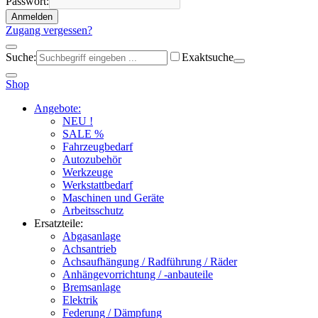
Passwort:
Anmelden
Zugang vergessen?
Suche:
Exaktsuche
Shop
Angebote:
NEU !
SALE %
Fahrzeugbedarf
Autozubehör
Werkzeuge
Werkstattbedarf
Maschinen und Geräte
Arbeitsschutz
Ersatzteile:
Abgasanlage
Achsantrieb
Achsaufhängung / Radführung / Räder
Anhängevorrichtung / -anbauteile
Bremsanlage
Elektrik
Federung / Dämpfung