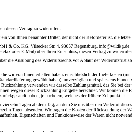
n diesen Vertrag zu widerrufen.
ein von Ihnen benannter Dritter, der nicht der Beförderer ist, die let
 GmbH & Co. KG,
Vilsecker Str. 4
, 9305
7
Regensburg, info@wildkg.de, D
Telefax oder E-Mail) über Ihren Entschluss, diesen Vertrag zu widerrufe
 über die Ausübung des Widerrufsrechts vor Ablauf der Widerrufsfrist a
die wir von Ihnen erhalten haben, einschließlich der Lieferkosten (mit
e Standardlieferung gewählt haben), unverzüglich und spätestens binne
se Rückzahlung verwenden wir dasselbe Zahlungsmittel, das Sie bei der 
 Ihnen wegen dieser Rückzahlung Entgelte berechnet. Wir können die 
zurückgesandt haben, je nachdem, welches der frühere Zeitpunkt ist.
n vierzehn Tagen ab dem Tag, an dem Sie uns über den Widerruf dieses
vierzehn Tagen absenden. Wir tragen die Kosten der Rücksendung der W
haffenheit, Eigenschaften und Funktionsweise der Waren nicht notwen