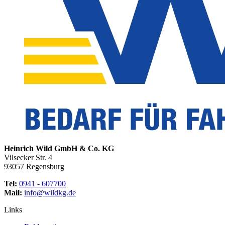
Heinrich Wild GmbH & Co. KG
Vilsecker Str. 4
93057 Regensburg
Tel:
0941 - 607700
Mail:
info@wildkg.de
Links