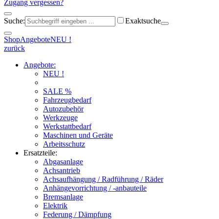
Zugang vergessen?
Suche:
Exaktsuche
Shop
Angebote
NEU !
zurück
Angebote:
NEU !
SALE %
Fahrzeugbedarf
Autozubehör
Werkzeuge
Werkstattbedarf
Maschinen und Geräte
Arbeitsschutz
Ersatzteile:
Abgasanlage
Achsantrieb
Achsaufhängung / Radführung / Räder
Anhängevorrichtung / -anbauteile
Bremsanlage
Elektrik
Federung / Dämpfung