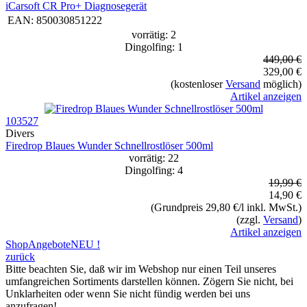
iCarsoft CR Pro+ Diagnosegerät
EAN:
850030851222
vorrätig: 2
Dingolfing: 1
449,00 €
329,00 €
(kostenloser
Versand
möglich)
Artikel anzeigen
103527
Divers
Firedrop Blaues Wunder Schnellrostlöser 500ml
vorrätig: 22
Dingolfing: 4
19,99 €
14,90 €
(Grundpreis 29,80 €/l inkl. MwSt.)
(zzgl.
Versand
)
Artikel anzeigen
Shop
Angebote
NEU !
zurück
Bitte beachten Sie, daß wir im Webshop nur einen Teil unseres
umfangreichen Sortiments darstellen können. Zögern Sie nicht, bei
Unklarheiten oder wenn Sie nicht fündig werden bei uns
anzufragen!