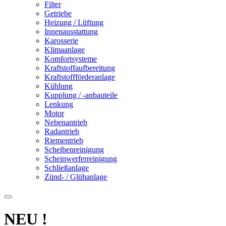
Filter
Getriebe
Heizung / Lüftung
Innenausstattung
Karosserie
Klimaanlage
Komfortsysteme
Kraftstoffaufbereitung
Kraftstoffförderanlage
Kühlung
Kupplung / -anbauteile
Lenkung
Motor
Nebenantrieb
Radantrieb
Riementrieb
Scheibenreinigung
Scheinwerferreinigung
Schließanlage
Zünd- / Glühanlage
NEU !