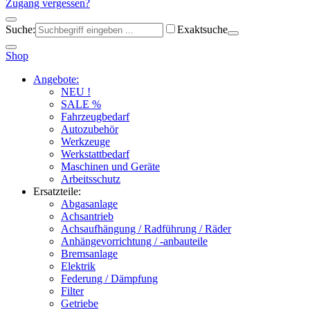
Zugang vergessen?
Suche:
Exaktsuche
Shop
Angebote:
NEU !
SALE %
Fahrzeugbedarf
Autozubehör
Werkzeuge
Werkstattbedarf
Maschinen und Geräte
Arbeitsschutz
Ersatzteile:
Abgasanlage
Achsantrieb
Achsaufhängung / Radführung / Räder
Anhängevorrichtung / -anbauteile
Bremsanlage
Elektrik
Federung / Dämpfung
Filter
Getriebe