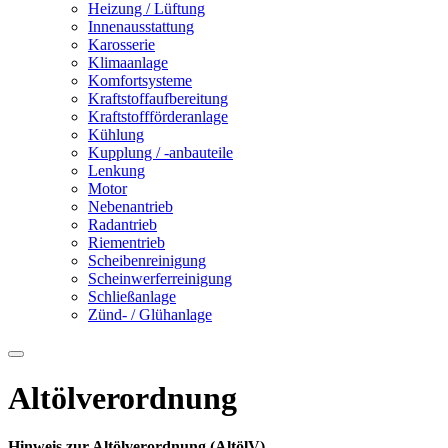
Heizung / Lüftung
Innenausstattung
Karosserie
Klimaanlage
Komfortsysteme
Kraftstoffaufbereitung
Kraftstoffförderanlage
Kühlung
Kupplung / -anbauteile
Lenkung
Motor
Nebenantrieb
Radantrieb
Riementrieb
Scheibenreinigung
Scheinwerferreinigung
Schließanlage
Zünd- / Glühanlage
Altölverordnung
Hinweis zur Altölverordnung (AltölV)