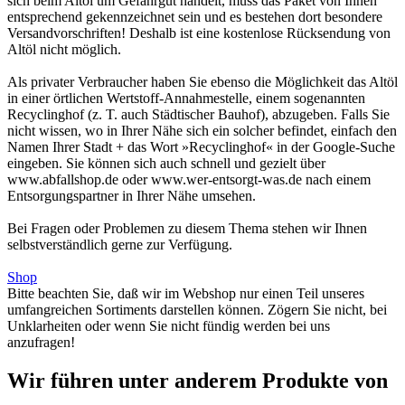
sich beim Altöl um Gefahrgut handelt, muss das Paket von Ihnen
entsprechend gekennzeichnet sein und es bestehen dort besondere
Versandvorschriften! Deshalb ist eine kostenlose Rücksendung von
Altöl nicht möglich.
Als privater Verbraucher haben Sie ebenso die Möglichkeit das Altöl
in einer örtlichen Wertstoff-Annahmestelle, einem sogenannten
Recyclinghof (z. T. auch Städtischer Bauhof), abzugeben. Falls Sie
nicht wissen, wo in Ihrer Nähe sich ein solcher befindet, einfach den
Namen Ihrer Stadt + das Wort »Recyclinghof« in der Google-Suche
eingeben. Sie können sich auch schnell und gezielt über
www.abfallshop.de oder www.wer-entsorgt-was.de nach einem
Entsorgungspartner in Ihrer Nähe umsehen.
Bei Fragen oder Problemen zu diesem Thema stehen wir Ihnen
selbstverständlich gerne zur Verfügung.
Shop
Bitte beachten Sie, daß wir im Webshop nur einen Teil unseres
umfangreichen Sortiments darstellen können. Zögern Sie nicht, bei
Unklarheiten oder wenn Sie nicht fündig werden bei uns
anzufragen!
Wir führen unter anderem Produkte von