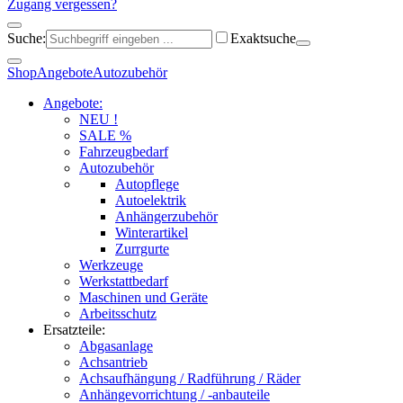
Zugang vergessen?
Suche:
Exaktsuche
Shop
Angebote
Autozubehör
Angebote:
NEU !
SALE %
Fahrzeugbedarf
Autozubehör
Autopflege
Autoelektrik
Anhängerzubehör
Winterartikel
Zurrgurte
Werkzeuge
Werkstattbedarf
Maschinen und Geräte
Arbeitsschutz
Ersatzteile:
Abgasanlage
Achsantrieb
Achsaufhängung / Radführung / Räder
Anhängevorrichtung / -anbauteile