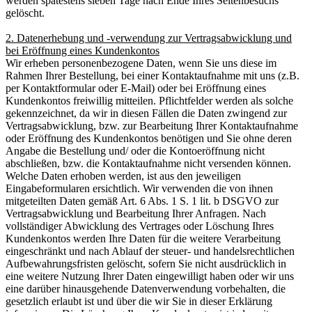
werden spätestens sieben Tage nach Ende Ihres Seitenbesuchs
gelöscht.
2. Datenerhebung und -verwendung zur Vertragsabwicklung und
bei Eröffnung eines Kundenkontos
Wir erheben personenbezogene Daten, wenn Sie uns diese im
Rahmen Ihrer Bestellung, bei einer Kontaktaufnahme mit uns (z.B.
per Kontaktformular oder E-Mail) oder bei Eröffnung eines
Kundenkontos freiwillig mitteilen. Pflichtfelder werden als solche
gekennzeichnet, da wir in diesen Fällen die Daten zwingend zur
Vertragsabwicklung, bzw. zur Bearbeitung Ihrer Kontaktaufnahme
oder Eröffnung des Kundenkontos benötigen und Sie ohne deren
Angabe die Bestellung und/ oder die Kontoeröffnung nicht
abschließen, bzw. die Kontaktaufnahme nicht versenden können.
Welche Daten erhoben werden, ist aus den jeweiligen
Eingabeformularen ersichtlich. Wir verwenden die von ihnen
mitgeteilten Daten gemäß Art. 6 Abs. 1 S. 1 lit. b DSGVO zur
Vertragsabwicklung und Bearbeitung Ihrer Anfragen. Nach
vollständiger Abwicklung des Vertrages oder Löschung Ihres
Kundenkontos werden Ihre Daten für die weitere Verarbeitung
eingeschränkt und nach Ablauf der steuer- und handelsrechtlichen
Aufbewahrungsfristen gelöscht, sofern Sie nicht ausdrücklich in
eine weitere Nutzung Ihrer Daten eingewilligt haben oder wir uns
eine darüber hinausgehende Datenverwendung vorbehalten, die
gesetzlich erlaubt ist und über die wir Sie in dieser Erklärung