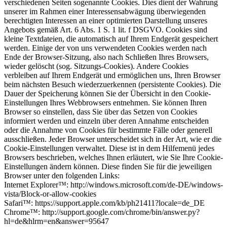
verschiedenen Seiten sogenannte Cookies. Dies dient der Wahrung
unserer im Rahmen einer Interessensabwägung überwiegenden
berechtigten Interessen an einer optimierten Darstellung unseres
Angebots gemäß Art. 6 Abs. 1 S. 1 lit. f DSGVO. Cookies sind
kleine Textdateien, die automatisch auf Ihrem Endgerät gespeichert
werden. Einige der von uns verwendeten Cookies werden nach
Ende der Browser-Sitzung, also nach Schließen Ihres Browsers,
wieder gelöscht (sog. Sitzungs-Cookies). Andere Cookies
verbleiben auf Ihrem Endgerät und ermöglichen uns, Ihren Browser
beim nächsten Besuch wiederzuerkennen (persistente Cookies). Die
Dauer der Speicherung können Sie der Übersicht in den Cookie-
Einstellungen Ihres Webbrowsers entnehmen. Sie können Ihren
Browser so einstellen, dass Sie über das Setzen von Cookies
informiert werden und einzeln über deren Annahme entscheiden
oder die Annahme von Cookies für bestimmte Fälle oder generell
ausschließen. Jeder Browser unterscheidet sich in der Art, wie er die
Cookie-Einstellungen verwaltet. Diese ist in dem Hilfemenü jedes
Browsers beschrieben, welches Ihnen erläutert, wie Sie Ihre Cookie-
Einstellungen ändern können. Diese finden Sie für die jeweiligen
Browser unter den folgenden Links:
Internet Explorer™: http://windows.microsoft.com/de-DE/windows-
vista/Block-or-allow-cookies
Safari™: https://support.apple.com/kb/ph21411?locale=de_DE
Chrome™: http://support.google.com/chrome/bin/answer.py?
hl=de&hlrm=en&answer=95647