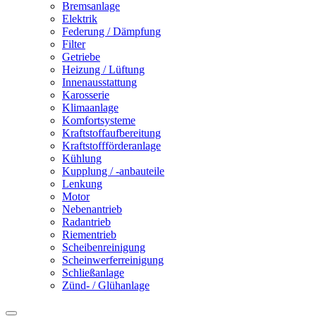
Bremsanlage
Elektrik
Federung / Dämpfung
Filter
Getriebe
Heizung / Lüftung
Innenausstattung
Karosserie
Klimaanlage
Komfortsysteme
Kraftstoffaufbereitung
Kraftstoffförderanlage
Kühlung
Kupplung / -anbauteile
Lenkung
Motor
Nebenantrieb
Radantrieb
Riementrieb
Scheibenreinigung
Scheinwerferreinigung
Schließanlage
Zünd- / Glühanlage