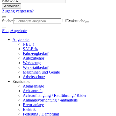
Passwort:
Anmelden
Zugang vergessen?
Suche:
Exaktsuche
Shop
Angebote
Angebote:
NEU !
SALE %
Fahrzeugbedarf
Autozubehör
Werkzeuge
Werkstattbedarf
Maschinen und Geräte
Arbeitsschutz
Ersatzteile:
Abgasanlage
Achsantrieb
Achsaufhängung / Radführung / Räder
Anhängevorrichtung / -anbauteile
Bremsanlage
Elektrik
Federung / Dämpfung