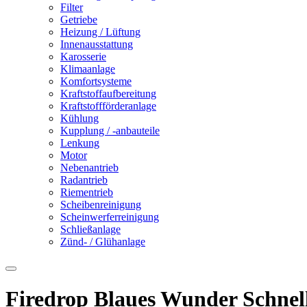
Filter
Getriebe
Heizung / Lüftung
Innenausstattung
Karosserie
Klimaanlage
Komfortsysteme
Kraftstoffaufbereitung
Kraftstoffförderanlage
Kühlung
Kupplung / -anbauteile
Lenkung
Motor
Nebenantrieb
Radantrieb
Riementrieb
Scheibenreinigung
Scheinwerferreinigung
Schließanlage
Zünd- / Glühanlage
Firedrop Blaues Wunder Schnell