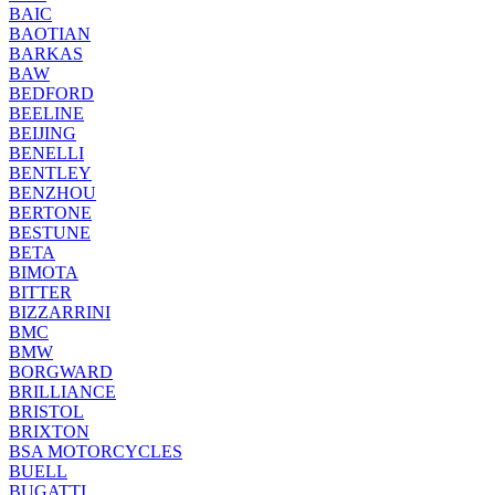
BAIC
BAOTIAN
BARKAS
BAW
BEDFORD
BEELINE
BEIJING
BENELLI
BENTLEY
BENZHOU
BERTONE
BESTUNE
BETA
BIMOTA
BITTER
BIZZARRINI
BMC
BMW
BORGWARD
BRILLIANCE
BRISTOL
BRIXTON
BSA MOTORCYCLES
BUELL
BUGATTI