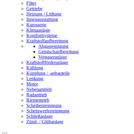
Filter
Getriebe
Heizung / Lüftung
Innenausstattung
Karosserie
Klimaanlage
Komfortsysteme
Kraftstoffaufbereitung
Abgasreinigung
Gemischaufbereitung
Vergaseranlage
Kraftstoffförderanlage
Kühlung
Kupplung / -anbauteile
Lenkung
Motor
Nebenantrieb
Radantrieb
Riementrieb
Scheibenreinigung
Scheinwerferreinigung
Schließanlage
Zünd- / Glühanlage