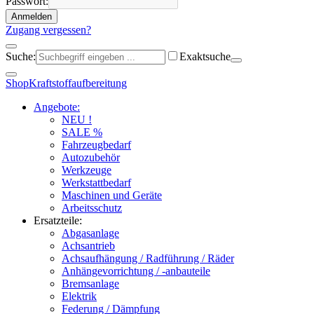
Passwort:
Anmelden
Zugang vergessen?
Suche:
Exaktsuche
Shop
Kraftstoffaufbereitung
Angebote:
NEU !
SALE %
Fahrzeugbedarf
Autozubehör
Werkzeuge
Werkstattbedarf
Maschinen und Geräte
Arbeitsschutz
Ersatzteile:
Abgasanlage
Achsantrieb
Achsaufhängung / Radführung / Räder
Anhängevorrichtung / -anbauteile
Bremsanlage
Elektrik
Federung / Dämpfung