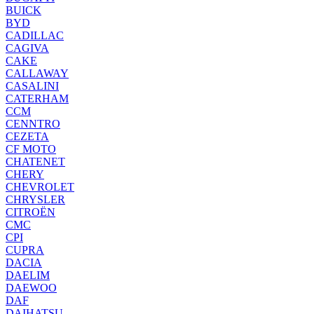
BUICK
BYD
CADILLAC
CAGIVA
CAKE
CALLAWAY
CASALINI
CATERHAM
CCM
CENNTRO
CEZETA
CF MOTO
CHATENET
CHERY
CHEVROLET
CHRYSLER
CITROËN
CMC
CPI
CUPRA
DACIA
DAELIM
DAEWOO
DAF
DAIHATSU