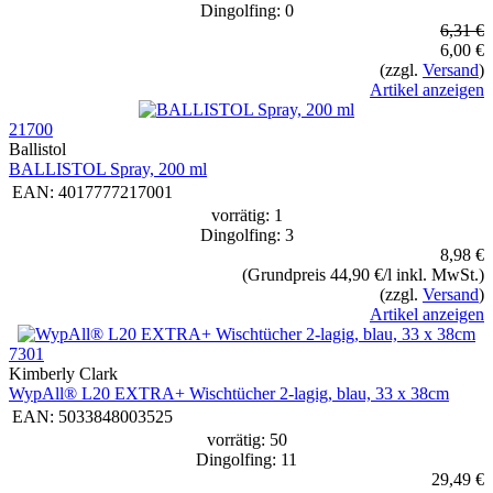
Dingolfing: 0
6,31 €
6,00 €
(zzgl.
Versand
)
Artikel anzeigen
21700
Ballistol
BALLISTOL Spray, 200 ml
EAN:
4017777217001
vorrätig: 1
Dingolfing: 3
8,98 €
(Grundpreis 44,90 €/l inkl. MwSt.)
(zzgl.
Versand
)
Artikel anzeigen
7301
Kimberly Clark
WypAll® L20 EXTRA+ Wischtücher 2-lagig, blau, 33 x 38cm
EAN:
5033848003525
vorrätig: 50
Dingolfing: 11
29,49 €