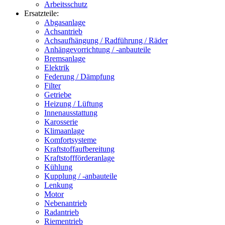
Arbeitsschutz
Ersatzteile:
Abgasanlage
Achsantrieb
Achsaufhängung / Radführung / Räder
Anhängevorrichtung / -anbauteile
Bremsanlage
Elektrik
Federung / Dämpfung
Filter
Getriebe
Heizung / Lüftung
Innenausstattung
Karosserie
Klimaanlage
Komfortsysteme
Kraftstoffaufbereitung
Kraftstoffförderanlage
Kühlung
Kupplung / -anbauteile
Lenkung
Motor
Nebenantrieb
Radantrieb
Riementrieb