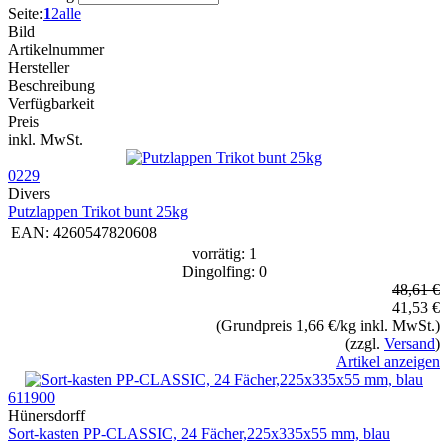
Seite:
1
2
alle
Bild
Artikelnummer
Hersteller
Beschreibung
Verfügbarkeit
Preis
inkl. MwSt.
0229
Divers
Putzlappen Trikot bunt 25kg
EAN:
4260547820608
vorrätig: 1
Dingolfing: 0
48,61 €
41,53 €
(Grundpreis 1,66 €/kg inkl. MwSt.)
(zzgl.
Versand
)
Artikel anzeigen
611900
Hünersdorff
Sort-kasten PP-CLASSIC, 24 Fächer,225x335x55 mm, blau