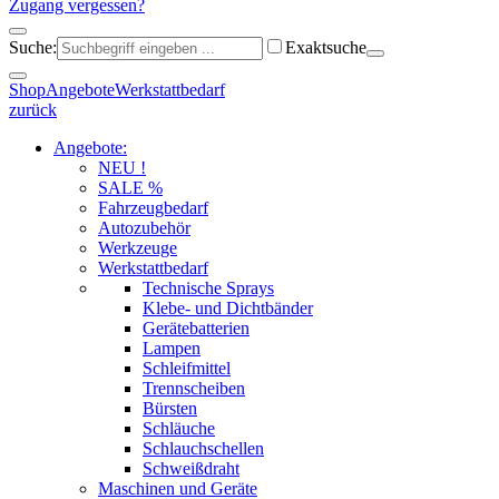
Zugang vergessen?
Suche:
Exaktsuche
Shop
Angebote
Werkstattbedarf
zurück
Angebote:
NEU !
SALE %
Fahrzeugbedarf
Autozubehör
Werkzeuge
Werkstattbedarf
Technische Sprays
Klebe- und Dichtbänder
Gerätebatterien
Lampen
Schleifmittel
Trennscheiben
Bürsten
Schläuche
Schlauchschellen
Schweißdraht
Maschinen und Geräte